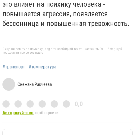
это влияет на психику человека -
повышается агрессия, появляется
бессонница и повышенная тревожность.
Якщо ви помітили помилку, виділіть необхідний текст і натисніть Ctrl + Enter, щоб
повідомити про це редакцію
#транспорт
#температура
Снежана Ракчеева
0,0
Авторизуйтесь
, щоб оцінити