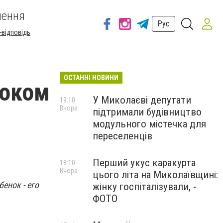
шення
Рус
-відповідь
ОСТАННІ НОВИНИ
током
У Миколаєві депутати
19:10
Вчора
підтримали будівництво
модульного містечка для
переселенців
Перший укус каракурта
18:10
Вчора
цього літа на Миколаївщині:
енок - его
жінку госпіталізували, -
ФОТО