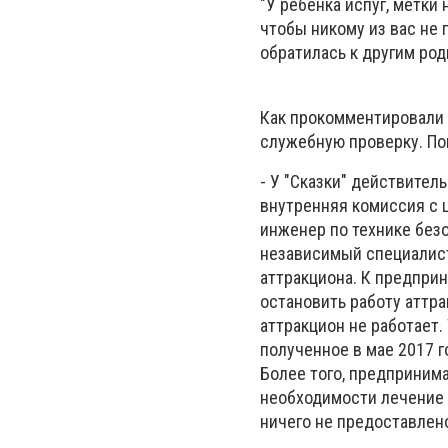
"У ребенка испуг, метки
чтобы никому из вас не 
обратилась к другим ро
Как прокомментировали 
служебную проверку. По
- У "Сказки" действител
внутренняя комиссия с ц
инженер по технике безо
независимый специалист
аттракциона. К предпри
остановить работу аттр
аттракцион не работает
полученное в мае 2017 г
Более того, предприним
необходимости лечение 
ничего не предоставлен