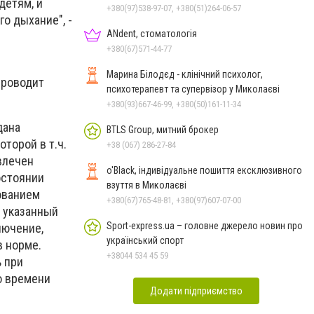
детям, и
+380(97)538-97-07, +380(51)264-06-57
о дыхание", -
ANdent, стоматологія
+380(67)571-44-77
Марина Білодєд - клінічний психолог,
проводит
психотерапевт та супервізор у Миколаєві
+380(93)667-46-99, +380(50)161-11-34
дана
BTLS Group, митний брокер
торой в т.ч.
+38 (067) 286-27-84
влечен
o'Black, індивідуальне пошиття ексклюзивного
остоянии
взуття в Миколаєві
ованием
+380(67)765-48-81, +380(97)607-07-00
ь указанный
Sport-express.ua – головне джерело новин про
лючение,
український спорт
в норме.
+38044 534 45 59
 при
о времени
Додати підприємство