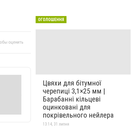
ОГОЛОШЕННЯ
тобы оценить
Цвяхи для бітумної
черепиці 3,1×25 мм |
Барабанні кільцеві
оцинковані для
покрівельного нейлера
13:14, 31 липня