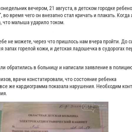
понедельник вечером, 21 августа, в детском городке ребено
, во время чего он внезапно стал кричать и плакать. Когда
а, что малыша ударило током.
бе не можете, через что пришлось нам вчера пройти. До с
ся запах горелой кожи, и детская ладошечка в судорогах пе
ли обратились в больницу и написали заявление в полици
изов, врачи констатировали, что состояние ребенка
все же кардиограмма показала нарушения. Необходим контр
мия.