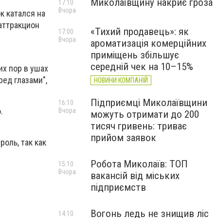
Миколаївщину накриє гроза
17:10
Вчора
к катался на
 аттракцион
«Тихий продавець»: як
17:00
Вчора
ароматизація комерційних
приміщень збільшує
середній чек на 10–15%
их пор в ушах
ред глазами",
НОВИНИ КОМПАНІЙ
Підприємці Миколаївщини
16:10
ю.
Вчора
можуть отримати до 200
тисяч гривень: триває
прийом заявок
оль, так как
Робота Миколаїв: ТОП
15:10
Вчора
вакансій від міських
підприємств
Вогонь ледь не знищив ліс
14:10