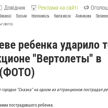
Довідник
Реклама на сайті
Оголо
Вакансії
Погода
Нерухомість
Карта міста
Довідкова
Питання
ке" (ФОТО)
еве ребенка ударило 
кционе "Вертолеты" в
 (ФОТО)
городке "Сказка" на одном из аттракционов пострадал реб
мама пострадавшего ребенка.