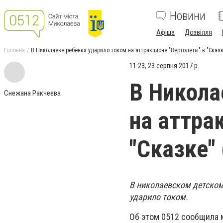
Новини
Афіша
Дозвілля
Головна
В Николаеве ребенка ударило током на аттракционе "Вертолеты" в "Сказ
11:23, 23 серпня 2017 р.
В Никола
Снежана Ракчеева
на аттра
"Сказке"
В николаевском детском 
ударило током.
Об этом 0512 сообщила 