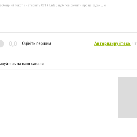
бхідний текст і натисніть Ctrl + Enter, щоб повідомити про це редакцію
0,0
Оцініть першим
Авторизируйтесь
, ч
исуйтесь на наші канали