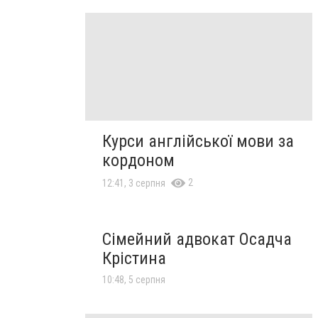
Курси англійської мови за
кордоном
2
12:41, 3 серпня
Сімейний адвокат Осадча
Крістина
10:48, 5 серпня