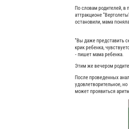
По словам родителей, в 
аттракционе "Вертолеты"
остановили, мама понял
"Вы даже представить се
крик ребенка, чувствует
- пишет мама ребенка.
Этим же вечером родите
После проведенных анал
удовлетворительное, но 
может проявиться арит