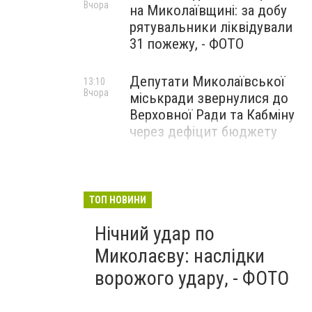
Вчора
на Миколаївщині: за добу
рятувальники ліквідували
31 пожежу, - ФОТО
Депутати Миколаївської
13:10
Вчора
міськради звернулися до
Верховної Ради та Кабміну
через дефіцит бюджету
ТОП НОВИНИ
Нічний удар по
Миколаєву: наслідки
ворожого удару, - ФОТО