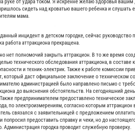
 на руке от удара током. Я искренне желаю здоровья вашим 
пришлось сидеть над кроватью вашего ребенка и слушать ег
дителям мама.
данный инцидент в детском городке, сейчас руководство 
ка работа аттракциона прекращена.
ьно нет полномочий закрыть аттракцион. В то же время соз
елью технического обследования аттракциона, в составе ко
пасности и техник-электрик. Также к работе комиссии при
, который даст официальное заключение о техническом с
нимателю администрацией было направлено письмо с треб
акциона до выяснения обстоятельств. На сегодняшний ден
. Также предпринимателем предоставлено техническое зак
ода, по электроизмерениям, согласно которым аттракцион 
атель связался с заявительницей с предложением оплатить
и попросил предоставить справку и чеки, но до настоящег
о. Администрация городка проводит служебную проверку.