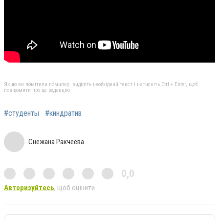
Якщо ви помітили помилку, виділіть необхідний текст і натисніть Ctrl + Enter, щоб
повідомити про це редакцію
#студенты
#киндратив
Снежана Ракчеева
0,0
Авторизуйтесь
, щоб оцінити