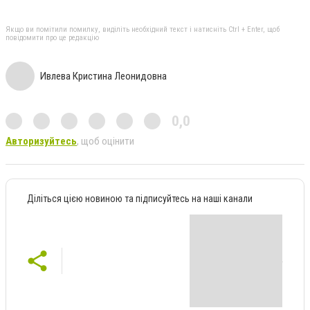
Якщо ви помітили помилку, виділіть необхідний текст і натисніть Ctrl + Enter, щоб
повідомити про це редакцію
Ивлева Кристина Леонидовна
0,0
Авторизуйтесь
, щоб оцінити
Діліться цією новиною та підписуйтесь на наші канали