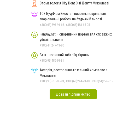
Стоматологія City Dent Сіті Дент у Миколаєві
ТОВ БудФірм Висота - висотні, покрівельні,
зварювальні роботи на будь-якій висоті
+380(63)893-91-66, +380(66)483-65-05
FanDay.net – спортивний портал для справжніх
уболівальників
+380(44)247-13-80
Блік - новинний таблоїд України
+380(99)489-93-31
Асторія, ресторанно-готельний комплекс в
Миколаєві
+380(93)635-05-93, +380(63)244-23-48, +380(51)276-81-65, +380(93)361-03-37, +380(95)172-60-42, +380(51)277-66-77, +380(68)916-39-76
Додати підприємство