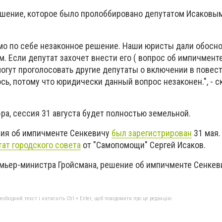
ешение, которое было пролоббировано депутатом Исаковы
амо по себе незаконное решение. Наши юристы дали обосно
. Если депутат захочет внести его ( вопрос об импичменте
смогут проголосовать другие депутаты о включении в повест
сь, потому что юридически данный вопрос незаконен.", - с
эра, сессия 31 августа будет полностью земельной.
ния об импичменте Сенкевичу
был зарегистрирован
31 мая.
ат городского совета
от "Самопомощи" Сергей Исаков.
мьер-министра Гройсмана, решение об импичменте Сенкев
бхідний текст і натисніть Ctrl + Enter, щоб повідомити про це редакцію