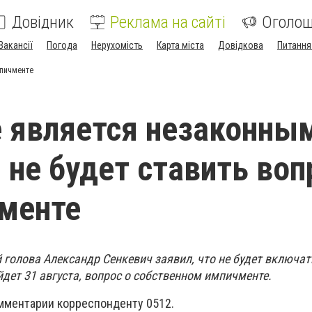
Довідник
Реклама на сайті
Оголо
Вакансії
Погода
Нерухомість
Карта міста
Довідкова
Питання
мпичменте
 является незаконным
 не будет ставить воп
менте
голова Александр Сенкевич заявил, что не будет включат
йдет 31 августа, вопрос о собственном импичменте.
омментарии корреспонденту 0512.