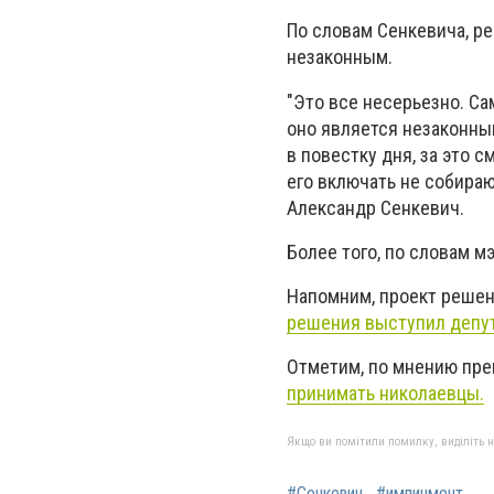
По словам Сенкевича, р
незаконным.
"Это все несерьезно. С
оно является незаконным
в повестку дня, за это 
его включать не собираю
Александр Сенкевич.
Более того, по словам м
Напомним, проект реше
решения выступил депут
Отметим, по мнению пре
принимать николаевцы.
Якщо ви помітили помилку, виділіть нео
#Сенкевич
#импичмент