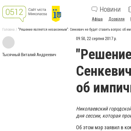
Новини
Афіша
Дозвілля
Головна
"Решение является незаконным": Сенкевич не будет ставить вопрос об и
09:50, 22 серпня 2017 р.
"Решение
Тысячный Виталий Андреевич
Сенкевич
об импич
Николаевский городской 
дня сессии, которая про
Об этом мэр заявил в к