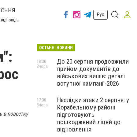
шення
Рус
-відповідь
ОСТАННІ НОВИНИ
":
До 20 серпня продовжили
18:30
Вчора
прийом документів до
рос
військових вишів: деталі
вступної кампанії-2026
Наслідки атаки 2 серпня: у
17:30
Вчора
Корабельному районі
ь в повестку
підготовують
пошкоджений ліцей до
відновлення