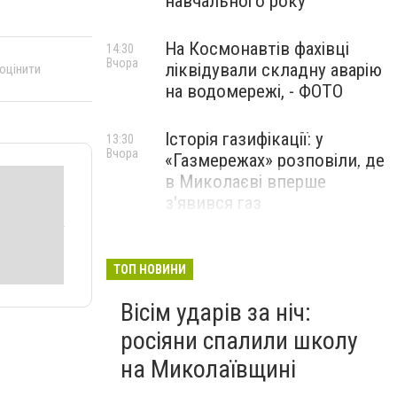
навчального року
На Космонавтів фахівці
14:30
Вчора
ліквідували складну аварію
 оцінити
на водомережі, - ФОТО
Історія газифікації: у
13:30
Вчора
«Газмережах» розповіли, де
в Миколаєві вперше
з'явився газ
Літній відпочинок у
13:00
Вчора
Миколаєві 2026: шукаємо
ТОП НОВИНИ
нові враження та
Вісім ударів за ніч:
перезавантаження
росіяни спалили школу
ПАРТНЕРСЬКИЙ СПЕЦПРОЄКТ
на Миколаївщині