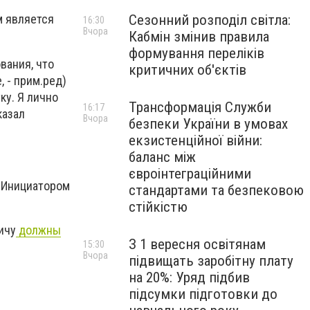
Сезонний розподіл світла:
м является
16:30
Вчора
Кабмін змінив правила
формування переліків
вания, что
критичних об'єктів
, - прим.ред)
ку. Я лично
Трансформація Служби
16:17
казал
Вчора
безпеки України в умовах
екзистенційної війни:
баланс між
євроінтеграційними
 Инициатором
стандартами та безпековою
стійкістю
ичу
должны
З 1 вересня освітянам
15:30
Вчора
підвищать заробітну плату
на 20%: Уряд підбив
підсумки підготовки до