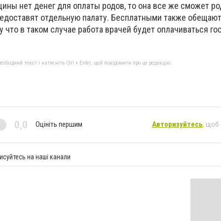
щины нет денег для оплаты родов, то она все же сможет ро
предоставят отдельную палату. Бесплатными также обещают
 что в таком случае работа врачей будет оплачиваться г
бхідний текст і натисніть Ctrl + Enter, щоб повідомити про це редакцію
0,0
Оцініть першим
Авторизуйтесь
, щоб
исуйтесь на наші канали