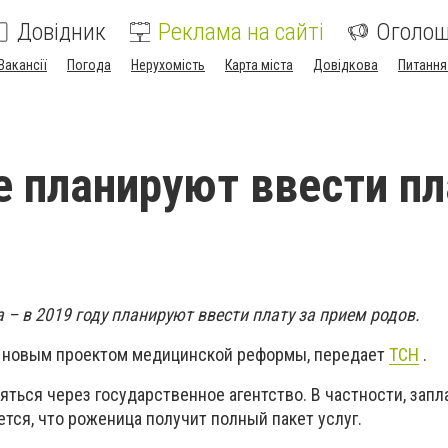
Довідник
Реклама на сайті
Оголо
Вакансії
Погода
Нерухомість
Карта міста
Довідкова
Питання
е планируют ввести пл
а – в 2019 году планируют ввести плату за прием родов.
н новым проектом медицинской реформы, передает
ТСН
.
ться через государственное агентство. В частности, запл
тся, что роженица получит полный пакет услуг.