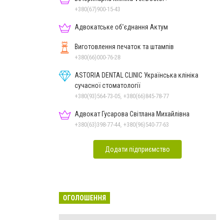
+380(67)900-15-43
Адвокатське об'єднання Актум
Виготовлення печаток та штампів
+380(66)000-76-28
ASTORIA DENTAL CLINIC Українська клініка
сучасної стоматології
+380(93)564-73-05, +380(66)845-78-77
Адвокат Гусарова Світлана Михайлівна
+380(63)398-77-44, +380(96)540-77-63
Додати підприємство
ОГОЛОШЕННЯ