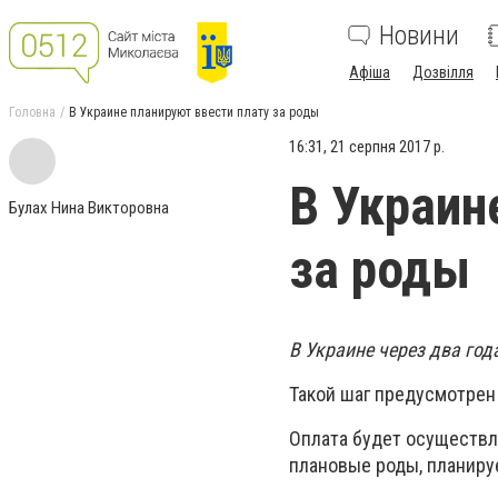
Новини
Афіша
Дозвілля
Головна
В Украине планируют ввести плату за роды
16:31, 21 серпня 2017 р.
В Украин
Булах Нина Викторовна
за роды
В Украине через два год
Такой шаг предусмотре
Оплата будет осуществля
плановые роды, планируе