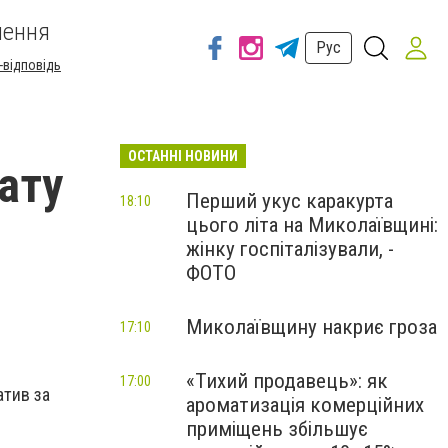
шення
Рус
-відповідь
ОСТАННІ НОВИНИ
ату
Перший укус каракурта
18:10
цього літа на Миколаївщині:
жінку госпіталізували, -
ФОТО
Миколаївщину накриє гроза
17:10
«Тихий продавець»: як
17:00
атив за
ароматизація комерційних
приміщень збільшує