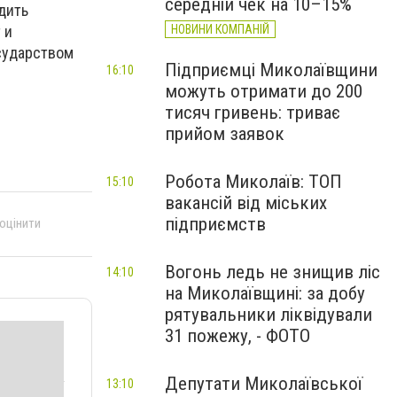
середній чек на 10–15%
дить
 и
НОВИНИ КОМПАНІЙ
осударством
Підприємці Миколаївщини
16:10
можуть отримати до 200
тисяч гривень: триває
прийом заявок
Робота Миколаїв: ТОП
15:10
вакансій від міських
підприємств
 оцінити
Вогонь ледь не знищив ліс
14:10
на Миколаївщині: за добу
рятувальники ліквідували
31 пожежу, - ФОТО
Депутати Миколаївської
13:10