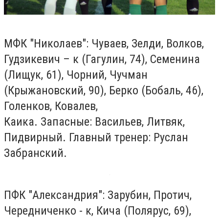
МФК "Николаев": Чуваев, Зелди, Волков,
Гудзикевич – к (Гагулин, 74), Семенина
(Лищук, 61), Чорний, Чучман
(Крыжановский, 90), Берко (Бобаль, 46),
Голенков, Ковалев,
Каика. Запасные: Васильев, Литвяк,
Пидвирный. Главный тренер: Руслан
Забранский.
ПФК "Александрия":
Зарубин, Протич,
Чередниченко - к, Кича (Полярус, 69),