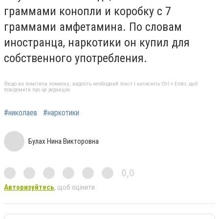
граммами конопли и коробку с 7
граммами амфетамина. По словам
иностранца, наркотики он купил для
собственного употребления.
Якщо ви помітили помилку, виділіть необхідний текст і натисніть Ctrl + Enter, щоб
повідомити про це редакцію
#николаев
#наркотики
Булах Нина Викторовна
0,0
Авторизуйтесь
, щоб оцінити