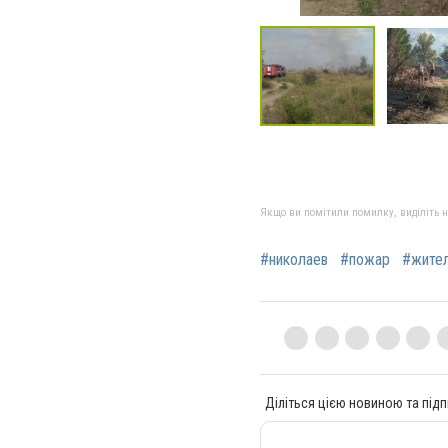
Якщо ви помітили помилку, виділіть нео
#николаев
#пожар
#жите
Діліться цією новиною та підп