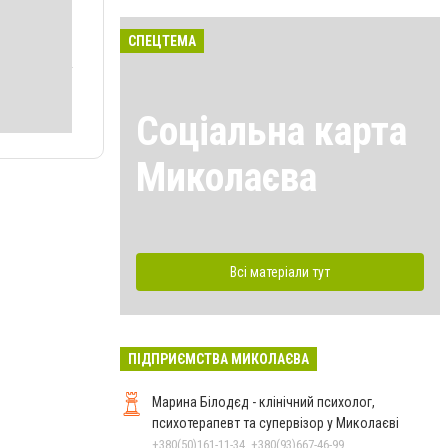
СПЕЦТЕМА
Соціальна карта
Миколаєва
Всі матеріали тут
ПІДПРИЄМСТВА МИКОЛАЄВА
Марина Білодєд - клінічний психолог,
психотерапевт та супервізор у Миколаєві
+380(50)161-11-34, +380(93)667-46-99