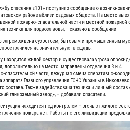
Службу спасения «101» поступило сообщение о возникновен
Витовском районе вблизи садовых обществ. На место выех
твенной пожарно-спасательной части и местной пожарной 
на техника для подвоза воды, – сказано в сообщении.
но загромождена сухостоем, бытовым и промышленным мус
аспространился на значительную площадь.
ку находится жилой сектор и существовала угроза опрокид
, дополнительно на место направлены отделения 3 и 4
о-спасательной части, дежурная смена оперативно-коор
а аппарата Главного управления ГСЧС Украины в Николаевс
о состава. Также задействована техника и личный состав 
кий глиноземный завод», – добавили спасатели.
 ситуация находится под контролем – огонь от жилого сект
странения пожара нет. Работы по его ликвидации продолж