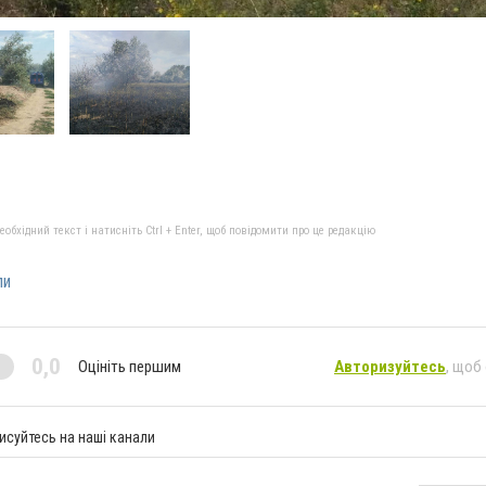
бхідний текст і натисніть Ctrl + Enter, щоб повідомити про це редакцію
ли
0,0
Оцініть першим
Авторизуйтесь
, щоб
исуйтесь на наші канали