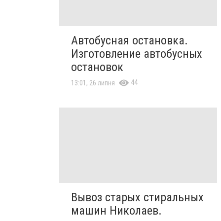
Автобусная остановка.
Изготовление автобусных
остановок
44
13:01, 26 липня
Вывоз старых стиральных
машин Николаев.