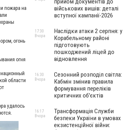
прийом документів до
військових вишів: деталі
ии пожара на
вступної кампанії-2026
али
охраны
Наслідки атаки 2 серпня: у
17:30
Вчора
Корабельному районі
ором, огонь
підготовують
пошкоджений ліцей до
відновлення
ывания огня
динационный
Сезонний розподіл світла:
16:30
Вчора
кой области
Кабмін змінив правила
от
формування переліків
критичних об'єктів
ора удалось
Трансформація Служби
16:17
аются.
Вчора
безпеки України в умовах
екзистенційної війни: