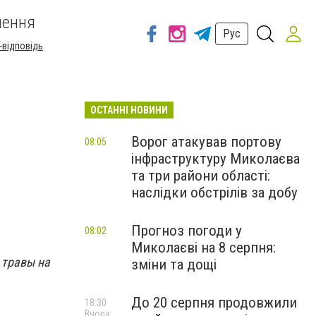
шення
Рус
-відповідь
ОСТАННІ НОВИНИ
Ворог атакував портову
08:05
інфраструктуру Миколаєва
та три райони області:
наслідки обстрілів за добу
Прогноз погоди у
08:02
Миколаєві на 8 серпня:
 травы на
зміни та дощі
До 20 серпня продовжили
18:30
Вчора