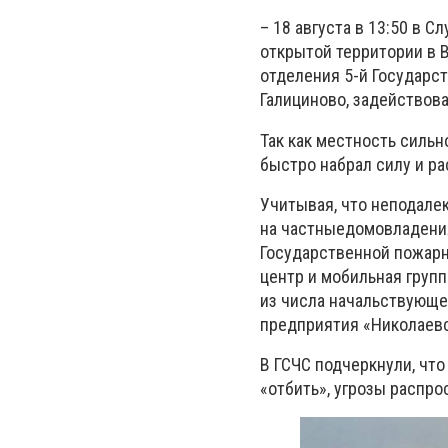
– 18 августа в 13:50 в 
открытой территории в 
отделения 5-й Государс
Галициново, задействова
Так как местность силь
быстро набрал силу и р
Учитывая, что неподале
на частныедомовладения
Государственной пожарн
центр и мобильная групп
из числа начальствующег
предприятия «Николаевс
В ГСЧС подчеркнули, что
«отбить», угрозы распро