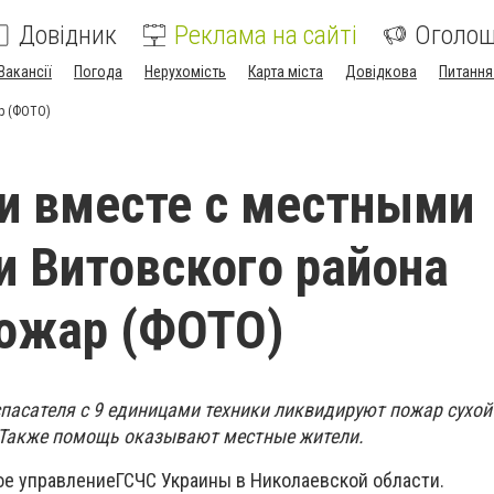
Довідник
Реклама на сайті
Оголо
Вакансії
Погода
Нерухомість
Карта міста
Довідкова
Питання
р (ФОТО)
и вместе с местными
 Витовского района
ожар (ФОТО)
спасателя с 9 единицами техники ликвидируют пожар сухой
 Также помощь оказывают местные жители.
ое управлениеГСЧС Украины в Николаевской области.