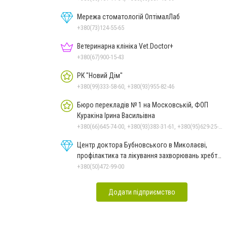
Мережа стоматологій ОптімалЛаб
+380(73)124-55-65
Ветеринарна клініка Vet.Doctor+
+380(67)900-15-43
РК "Новий Дім"
+380(99)333-58-60, +380(93)955-82-46
Бюро перекладів № 1 на Московській, ФОП
Куракіна Ірина Васильівна
+380(66)645-74-00, +380(93)383-31-61, +380(95)629-25-06, +380(67)512-47-06, +380(66)645-74-00
Центр доктора Бубновського в Миколаєві,
профілактика та лікування захворювань хребта
і суглобів
+380(50)472-99-00
Додати підприємство