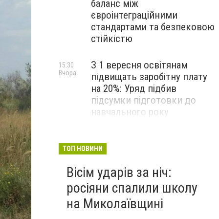
баланс між
євроінтеграційними
стандартами та безпековою
стійкістю
З 1 вересня освітянам
15:30
Вчора
підвищать заробітну плату
на 20%: Уряд підбив
підсумки підготовки до
навчального року
На Космонавтів фахівці
14:30
Вчора
ліквідували складну аварію
ТОП НОВИНИ
на водомережі, - ФОТО
Вісім ударів за ніч:
росіяни спалили школу
на Миколаївщині