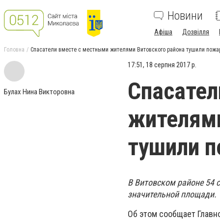
Новини
Афіша
Дозвілля
Головна
Спасатели вместе с местными жителями Витовского района тушили пожа
17:51, 18 серпня 2017 р.
Спасател
Булах Нина Викторовна
жителями
тушили п
В Витовском районе 54 
значительной площади.
Об этом сообщает Главн