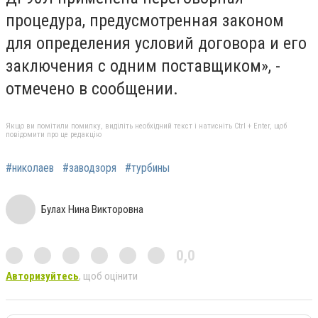
процедура, предусмотренная законом
для определения условий договора и его
заключения с одним поставщиком», -
отмечено в сообщении.
Якщо ви помітили помилку, виділіть необхідний текст і натисніть Ctrl + Enter, щоб
повідомити про це редакцію
#николаев
#заводзоря
#турбины
Булах Нина Викторовна
0,0
Авторизуйтесь
, щоб оцінити