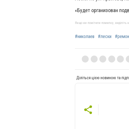
«Будет организован под
Якщо ви помітили помилку, виділіть нео
#николаев
#лески
#ремон
Діліться цією новиною та підп