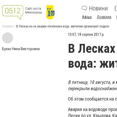
Новини
Афіша
Дозвілля
Головна
В Лесках из-за аварии отключена вода: жителям организуют подвоз
10:07, 18 серпня 2017 р.
В Лесках
Булах Нина Викторовна
вода: жи
В пятницу, 18 августа, 
перекрыли водоснабжен
Об этом сообщается на 
Авария на водоводе прои
Лески по ул. Крылова, К