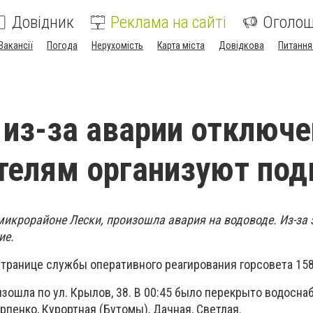
Довідник
Реклама на сайті
Оголо
Вакансії
Погода
Нерухомість
Карта міста
Довідкова
Питання
 из-за аварии отключе
телям организуют под
в микрорайоне Лески, произошла авария на водоводе. Из-за 
ие.
странице службы оперативного реагирования горсовета 15
зошла по ул. Крылов, 38. В 00:45 было перекрыто водосна
арпенко, Курортная (Бутомы), Дачная, Светлая.