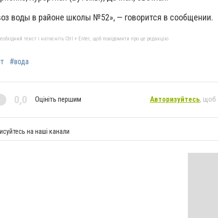
воз воды в районе школы №52», — говорится в сообщении.
бхідний текст і натисніть Ctrl + Enter, щоб повідомити про це редакцію
т
#вода
0,0
Оцініть першим
Авторизуйтесь
, щоб
исуйтесь на наші канали