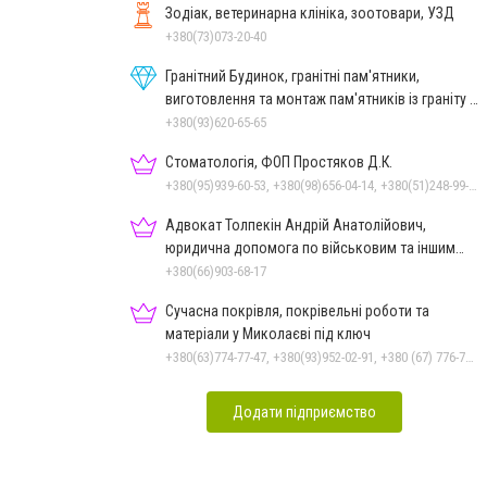
Зодіак, ветеринарна клініка, зоотовари, УЗД
+380(73)073-20-40
Гранітний Будинок, гранітні пам'ятники,
виготовлення та монтаж пам'ятників із граніту в
Миколаєві
+380(93)620-65-65
Стоматологія, ФОП Простяков Д.К.
+380(95)939-60-53, +380(98)656-04-14, +380(51)248-99-08, +380(50)159-88-74
Адвокат Толпекін Андрій Анатолійович,
юридична допомога по військовим та іншим
справам
+380(66)903-68-17
Сучасна покрівля, покрівельні роботи та
матеріали у Миколаєві під ключ
+380(63)774-77-47, +380(93)952-02-91, +380 (67) 776-74-07
Додати підприємство