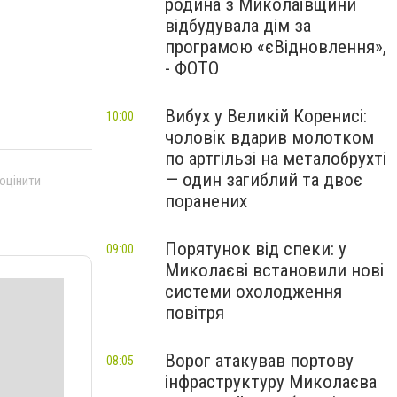
родина з Миколаївщини
відбудувала дім за
програмою «єВідновлення»,
- ФОТО
Вибух у Великій Коренисі:
10:00
чоловік вдарив молотком
по артгільзі на металобрухті
— один загиблий та двоє
 оцінити
поранених
Порятунок від спеки: у
09:00
Миколаєві встановили нові
системи охолодження
повітря
Ворог атакував портову
08:05
інфраструктуру Миколаєва