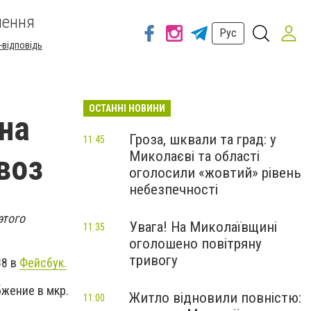
шення
Рус
-відповідь
ОСТАННІ НОВИНИ
на
Гроза, шквали та град: у
11:45
Миколаєві та області
воз
оголосили «жовтий» рівень
небезпечності
этого
Увага! На Миколаївщині
11:35
оголошено повітряну
тривогу
88 в
Фейсбук.
бжение в мкр.
Житло відновили повністю:
11:00