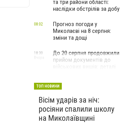
та три райони області:
наслідки обстрілів за добу
Прогноз погоди у
08:02
Миколаєві на 8 серпня:
зміни та дощі
До 20 серпня продовжили
18:30
Вчора
прийом документів до
військових вишів: деталі
вступної кампанії-2026
ТОП НОВИНИ
Вісім ударів за ніч:
росіяни спалили школу
на Миколаївщині