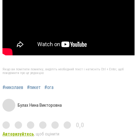
Якщо ви помітили помилку, виділіть необхідний текст і натисніть Ctrl + Enter, щоб
повідомити про це редакцію
#николаев
#пикет
#ога
Булах Нина Викторовна
0,0
Авторизуйтесь
, щоб оцінити