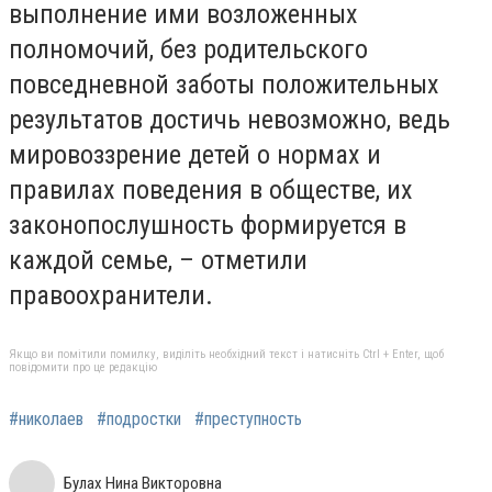
выполнение ими возложенных
полномочий, без родительского
повседневной заботы положительных
результатов достичь невозможно, ведь
мировоззрение детей о нормах и
правилах поведения в обществе, их
законопослушность формируется в
каждой семье, – отметили
правоохранители.
Якщо ви помітили помилку, виділіть необхідний текст і натисніть Ctrl + Enter, щоб
повідомити про це редакцію
#николаев
#подростки
#преступность
Булах Нина Викторовна