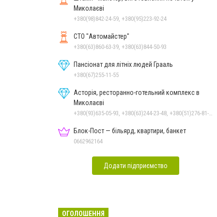
Миколаєві
+380(98)842-24-59, +380(95)223-92-24
СТО "Автомайстер"
+380(63)860-63-39, +380(63)844-50-93
Пансіонат для літніх людей Грааль
+380(67)255-11-55
Асторія, ресторанно-готельний комплекс в
Миколаєві
+380(93)635-05-93, +380(63)244-23-48, +380(51)276-81-65, +380(93)361-03-37, +380(95)172-60-42, +380(51)277-66-77, +380(68)916-39-76
Блок-Пост — більярд, квартири, банкет
0662962164
Додати підприємство
ОГОЛОШЕННЯ