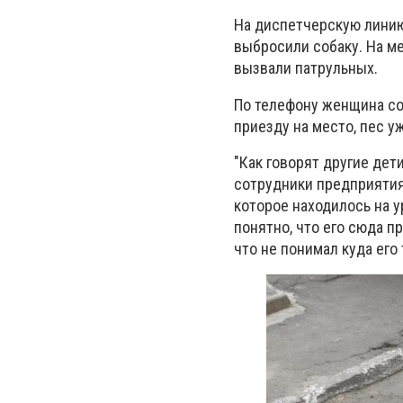
На диспетчерскую линию 
выбросили собаку. На м
вызвали патрульных.
По телефону женщина соо
приезду на место, пес у
"Как говорят другие дет
сотрудники предприятия 
которое находилось на у
понятно, что его сюда п
что не понимал куда его 