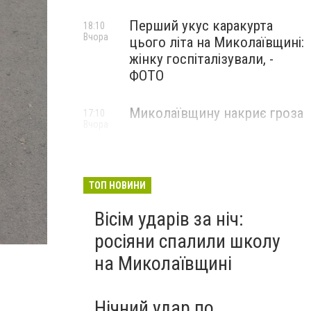
Перший укус каракурта
18:10
Вчора
цього літа на Миколаївщині:
жінку госпіталізували, -
ФОТО
Миколаївщину накриє гроза
17:10
Вчора
ТОП НОВИНИ
Вісім ударів за ніч:
росіяни спалили школу
на Миколаївщині
Нічний удар по