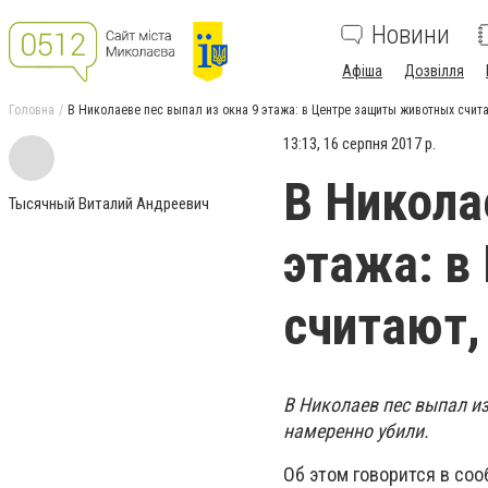
Новини
Афіша
Дозвілля
Головна
В Николаеве пес выпал из окна 9 этажа: в Центре защиты животных счит
13:13, 16 серпня 2017 р.
В Никола
Тысячный Виталий Андреевич
этажа: в
считают,
В Николаев пес выпал из
намеренно убили.
Об этом говорится в со