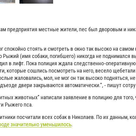
ам предприятия местные жители, пес был дворовым и ник
ог спокойно стоять и смотреть в окно так высоко на самом
о Рыжий (имя собаки, погибшего) никогда не поднимался в
одил в лифт. Пока полиция ждала следственно-оперативную 
ти, которые сошлись посмотреть на него, весело щебетали
слые жаловались, мол, не мог он так высоко подняться, не
одъезде двери закрываются автоматически.", - пишут сотру
итных животных" написали заявление в полицию для того,
ти Рыжего пса.
итники посчитали всех собак в Николаев. По их данным, к
роде значительно уменьшилось
.