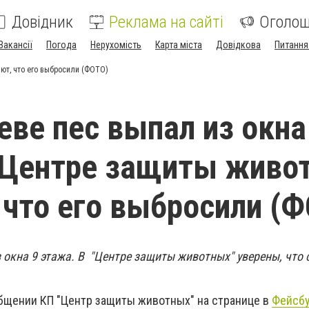
Довідник
Реклама на сайті
Оголо
Вакансії
Погода
Нерухомість
Карта міста
Довідкова
Питання
ают, что его выбросили (ФОТО)
еве пес выпал из окна
 Центре защиты живо
 что его выбросили (
 окна 9 этажа. В "Центре защиты животных" уверены, что 
общении КП "Центр защиты животных" на странице в
Фейсб