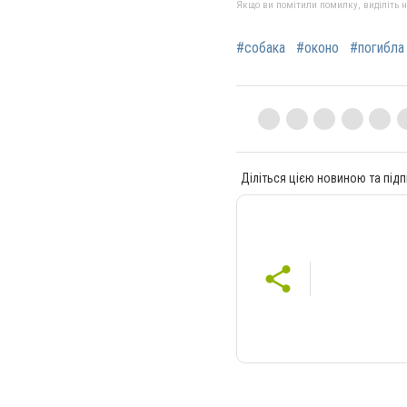
Якщо ви помітили помилку, виділіть нео
#собака
#оконо
#погибла
Діліться цією новиною та підп