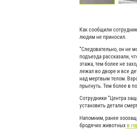
Как сообщили сотрудник
людям не приносил.
"Следовательно, он не м
подъезда рассказали, чт
этажа, тем более не зах
лежал во дворе и все де
над мертвым телом. Взро
прыгнуть. Тем более в п
Сотрудники "Центра защ
установить детали смер
Напомним, ранее зоозащ
бродячих животных
в го