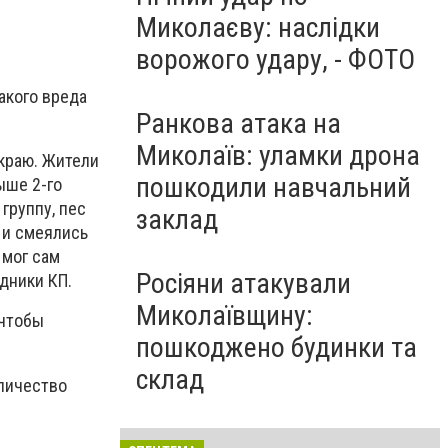
Миколаєву: наслідки
ворожого удару, - ФОТО
акого вреда
Ранкова атака на
Миколаїв: уламки дрона
 краю. Жители
пошкодили навчальний
ыше 2-го
группу, пес
заклад
 и смеялись
 мог сам
Росіяни атакували
дники КП.
Миколаївщину:
 чтобы
пошкоджено будинки та
склад
оличество