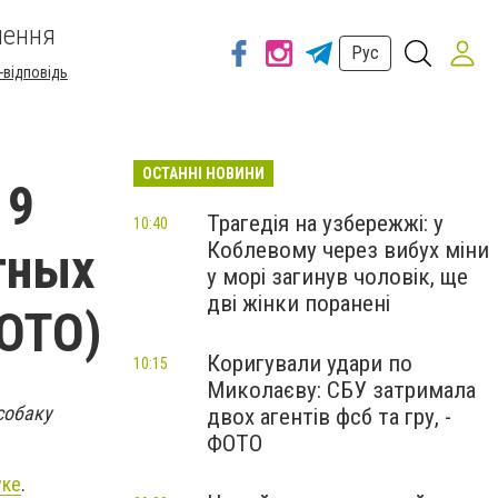
шення
Рус
-відповідь
ОСТАННІ НОВИНИ
 9
Трагедія на узбережжі: у
10:40
Коблевому через вибух міни
тных
у морі загинув чоловік, ще
дві жінки поранені
ФОТО)
Коригували удари по
10:15
Миколаєву: СБУ затримала
собаку
двох агентів фсб та гру, -
ФОТО
уке
.