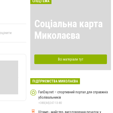
СПЕЦТЕМА
Соціальна карта
Миколаєва
 оцінити
Всі матеріали тут
ПІДПРИЄМСТВА МИКОЛАЄВА
FanDay.net – спортивний портал для справжніх
уболівальників
+380(44)247-13-80
Штамп - майстер, виготовлення печаток у