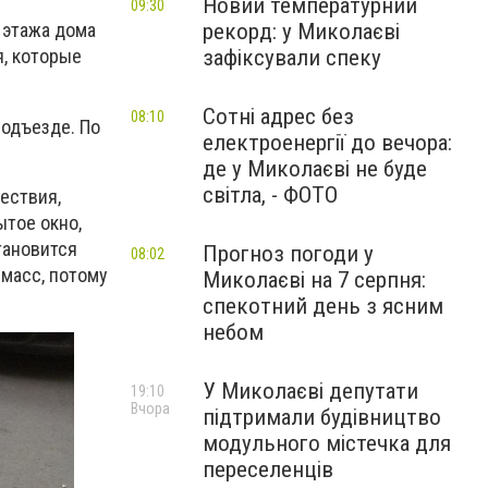
Новий температурний
09:30
рекорд: у Миколаєві
 этажа дома
зафіксували спеку
, которые
Сотні адрес без
08:10
подъезде. По
електроенергії до вечора:
де у Миколаєві не буде
світла, - ФОТО
ествия,
ытое окно,
тановится
Прогноз погоди у
08:02
 масс, потому
Миколаєві на 7 серпня:
спекотний день з ясним
небом
У Миколаєві депутати
19:10
Вчора
підтримали будівництво
модульного містечка для
переселенців