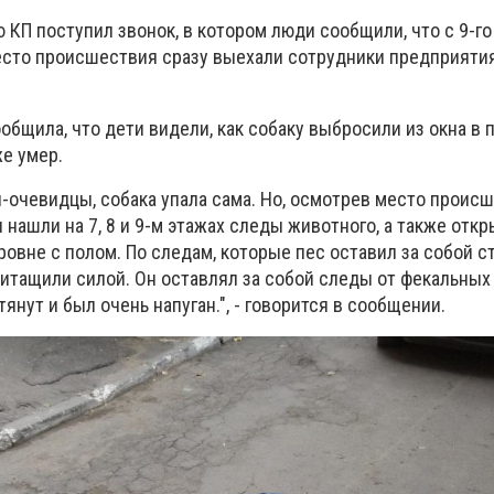
КП поступил звонок, в котором люди сообщили, что с 9-го
есто происшествия сразу выехали сотрудники предприятия
бщила, что дети видели, как собаку выбросили из окна в 
же умер.
и-очевидцы, собака упала сама. Но, осмотрев место происш
нашли на 7, 8 и 9-м этажах следы животного, а также откр
ровне с полом. По следам, которые пес оставил за собой с
ритащили силой. Он оставлял за собой следы от фекальных
тянут и был очень напуган.", - говорится в сообщении.