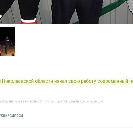
 в Николаевской области начал свою работу современный 
бхідний текст і натисніть Ctrl + Enter, щоб повідомити про це редакцію
укциясилоса