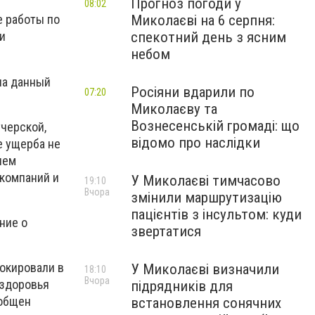
Прогноз погоди у
08:02
Миколаєві на 6 серпня:
е работы по
спекотний день з ясним
и
небом
на данный
Росіяни вдарили по
07:20
Миколаєву та
Вознесенській громаді: що
тчерской,
відомо про наслідки
е ущерба не
ием
 компаний и
У Миколаєві тимчасово
19:10
Вчора
змінили маршрутизацію
пацієнтів з інсультом: куди
ние о
звертатися
окировали в
У Миколаєві визначили
18:10
Вчора
 здоровья
підрядників для
ообщен
встановлення сонячних