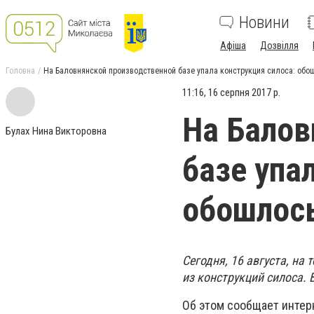
Новини
Афіша
Дозвілля
Головна
На Баловнянской производственной базе упала конструкция силоса: обо
11:16, 16 серпня 2017 р.
На Балов
Булах Нина Викторовна
базе упа
обошлось
Сегодня, 16 августа, н
из конструкций силоса. 
Об этом сообщает интер