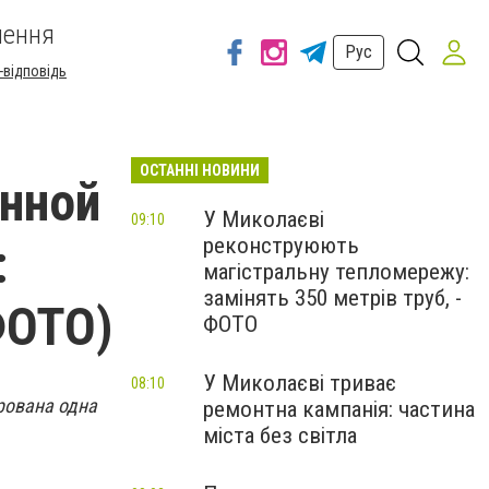
шення
Рус
-відповідь
ОСТАННІ НОВИНИ
енной
У Миколаєві
09:10
реконструюють
:
магістральну тепломережу:
замінять 350 метрів труб, -
ФОТО)
ФОТО
У Миколаєві триває
08:10
рована одна
ремонтна кампанія: частина
міста без світла