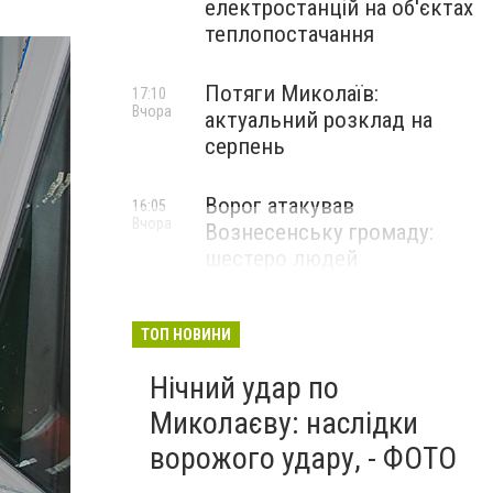
електростанцій на об'єктах
теплопостачання
Потяги Миколаїв:
17:10
Вчора
актуальний розклад на
серпень
Ворог атакував
16:05
Вчора
Вознесенську громаду:
шестеро людей
постраждали
ТОП НОВИНИ
Нічний удар по
Миколаєву: наслідки
ворожого удару, - ФОТО