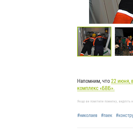
Напомним, что
22 июня,
комплекс «БВБ».
Якщо ви помітили помилку, виділіть нео
#николаев
#паек
#констр