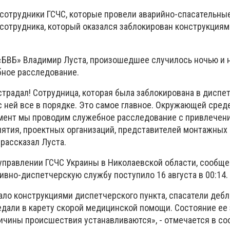
сотрудники ГСЧС, которые провели аварийно-спасательны
сотрудника, который оказался заблокирован конструкциям
«БВБ» Владимир Луста, произошедшее случилось ночью и 
бное расследование.
острадал! Сотрудница, которая была заблокирована в диспе
с ней все в порядке. Это самое главное. Окружающей сред
омент мы проводим служебное расследование с привлечен
ятия, проектных организаций, представителей монтажных
 рассказал Луста.
 управлении ГСЧС Украины в Николаевской области, сообще
вно-диспетчерскую службу поступило 16 августа в 00:14.
ло конструкциями диспетчерского пункта, спасатели дебл
едали в карету скорой медицинской помощи. Состояние ее
ичины происшествия устанавливаются», - отмечается в с