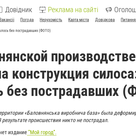
Довідник
Реклама на сайті
Оголо
Вакансії
Погода
Нерухомість
Карта міста
Довідкова
Питання
шлось без пострадавших (ФОТО)
нянской производств
ла конструкция силоса
 без пострадавших (
а территории «Баловнянська виробнича база» была деформи
В результате происшествия никто не пострадал.
нет издание
"Мой город".