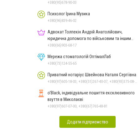
+380(95)678-90-03
Психолог Ірина Музика
+380(96)839-46-02
Адвокат Толпекін Андрій Анатолійович,
юридична допомога по військовим та іншим
справам
+380(66)903-68-17
Мережа стоматологій ОптімалЛаб
+380(73)124-55-65
Приватний нотаріус Швейнова Наталя Сергіївна
+380(97)605-18-03, +380(51)267-40-07, +380(93)375-08-48
o'Black, індивідуальне пошиття ексклюзивного
взуття в Миколаєві
+380(97)607-07-00, +380(67)765-48-81
Додати підприємство