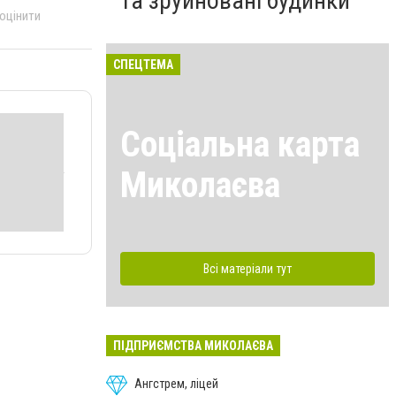
та зруйновані будинки
 оцінити
СПЕЦТЕМА
Соціальна карта
Миколаєва
Всі матеріали тут
ПІДПРИЄМСТВА МИКОЛАЄВА
Ангстрем, ліцей