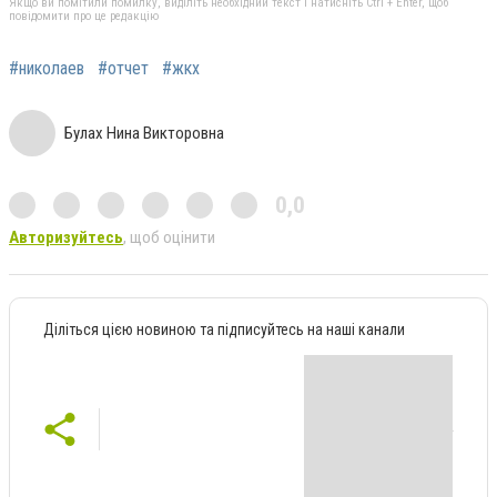
Якщо ви помітили помилку, виділіть необхідний текст і натисніть Ctrl + Enter, щоб
повідомити про це редакцію
#николаев
#отчет
#жкх
Булах Нина Викторовна
0,0
Авторизуйтесь
, щоб оцінити
Діліться цією новиною та підписуйтесь на наші канали