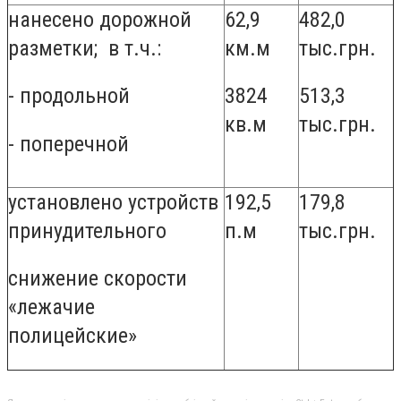
нанесено дорожной
62,9
482,0
разметки; в т.ч.:
км.м
тыс.грн.
- продольной
3824
513,3
кв.м
тыс.грн.
- поперечной
установлено устройств
192,5
179,8
принудительного
п.м
тыс.грн.
снижение скорости
«лежачие
полицейские»