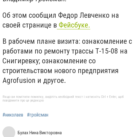
Об этом сообщил Федор Левченко на
своей странице в
Фейсбуке.
В рабочем плане визита: ознакомление с
работами по ремонту трассы Т-15-08 на
Снигиревку; ознакомление со
строительством нового предприятия
Agrofusion и другое.
Якщо ви помітили помилку, виділіть необхідний текст і натисніть Ctrl + Enter, щоб
повідомити про це редакцію
#николаев
#гройсман
Булах Нина Викторовна