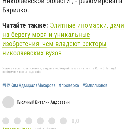
Николаевской области", - резюмировала
Барилко.
Читайте также:
Элитные иномарки, дачи
на берегу моря и уникальные
изобретения: чем владеют ректоры
николаевских вузов
Якщо ви помітили помилку, виділіть необхідний текст і натисніть Ctrl + Enter, щоб
повідомити про це редакцію
#НУКим.АдмиралаМакарова
#проверка
#5миллионов
Тысячный Виталий Андреевич
0,0