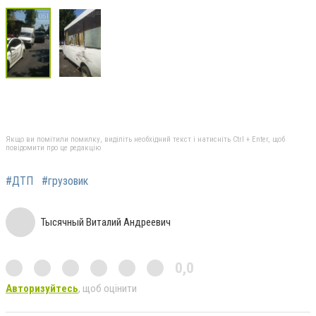
Якщо ви помітили помилку, виділіть необхідний текст і натисніть Ctrl + Enter, щоб
повідомити про це редакцію
#ДТП
#грузовик
Тысячный Виталий Андреевич
0,0
Авторизуйтесь
, щоб оцінити