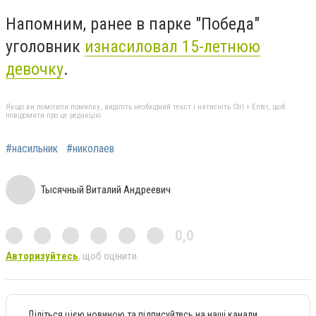
Напомним, ранее в парке "Победа"
уголовник
изнасиловал 15-летнюю
девочку
.
Якщо ви помітили помилку, виділіть необхідний текст і натисніть Ctrl + Enter, щоб
повідомити про це редакцію
#насильник
#николаев
Тысячный Виталий Андреевич
0,0
Авторизуйтесь
, щоб оцінити
Діліться цією новиною та підписуйтесь на наші канали