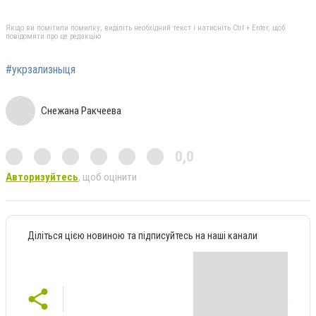
Якщо ви помітили помилку, виділіть необхідний текст і натисніть Ctrl + Enter, щоб
повідомити про це редакцію
#укрзализныця
Снежана Ракчеева
0,0
Авторизуйтесь
, щоб оцінити
Діліться цією новиною та підписуйтесь на наші канали