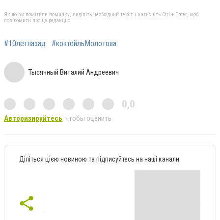
Якщо ви помітили помилку, виділіть необхідний текст і натисніть Ctrl + Enter, щоб
повідомити про це редакцію
#10летназад
#коктейльМолотова
Тысячный Виталий Андреевич
0,0
Авторизируйтесь
, чтобы оценить
Діліться цією новиною та підписуйтесь на наші канали