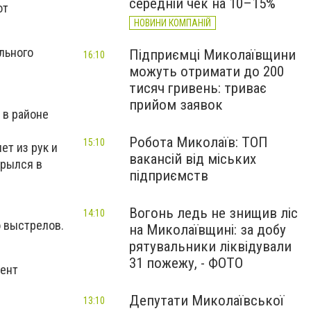
середній чек на 10–15%
от
НОВИНИ КОМПАНІЙ
льного
Підприємці Миколаївщини
16:10
можуть отримати до 200
тисяч гривень: триває
прийом заявок
 в районе
Робота Миколаїв: ТОП
15:10
ет из рук и
вакансій від міських
крылся в
підприємств
Вогонь ледь не знищив ліс
14:10
 выстрелов.
на Миколаївщині: за добу
рятувальники ліквідували
31 пожежу, - ФОТО
мент
Депутати Миколаївської
13:10