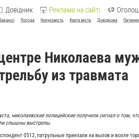
Довідник
Реклама на сайті
Оголо
Вакансії
Погода
Нерухомість
Карта міста
Довідкова
Питання
центре Николаева му
трельбу из травмата
уста, николаевские полицейские получили сигнал о том, чт
ли слышны выстрелы.
спондент 0512, патрульные приехали на вызов и возле тор