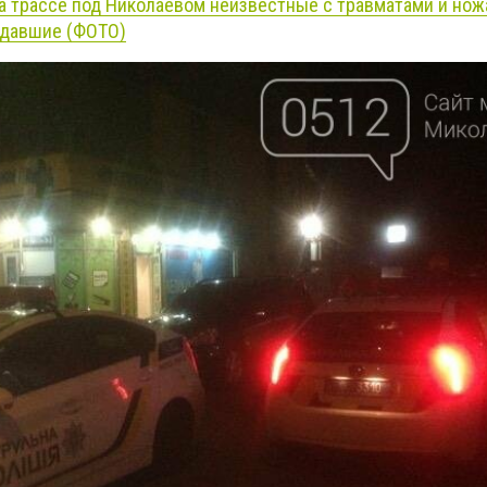
а трассе под Николаевом неизвестные с травматами и нож
адавшие (ФОТО)