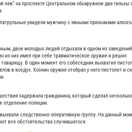
ой лев" на проспекте Центральном обнаружили две гильзы 
а.
патрульные увидели мужчину с явными признаками алкого
ным, двое молодых людей отдыхали в одном из заведений
ин из них имел при себе травматическое оружие и решил
товарищу. В один момент его собеседник выхватил пистол
лов в воздух. Хозяин оружия отобрал у него пистолет и с
и.
шествия задержала гражданина, который сделал несколько
ое отделение полиции.
вызвали следственно-оперативную группу. На данный мо
ют все обстоятельства случившегося.