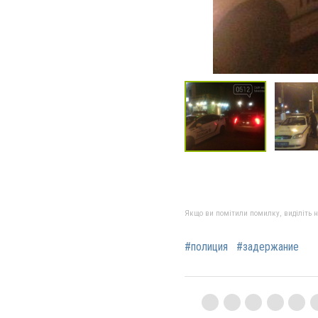
Якщо ви помітили помилку, виділіть нео
#полиция
#задержание