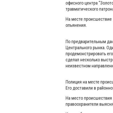
офисного центра "Золот
травматического патрон
На месте происшествие 
опьянения.
По предварительным дан
Центрального рынка. Од
продемонстрировать его 
сделал несколько выстре
неизвестном направлени
Полиция на месте проис
Его доставили в районн
На место происшествия 
правоохранители выясня