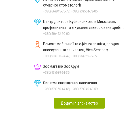
сучасної стоматології
+380(66)845-78-77, +380(93)564-73-05
Центр доктора Бубновського в Миколаєві,
профілактика та лікування захворювань хребта
і суглобів
+380(50)472-99-00
Ремонт мобільної та офісної техніки, продаж
аксесуарів та запчастин, Viva Service у
Миколаєві
+380(93)108-74-47, +380(95)759-77-72
Зоомагазин ЗооХрум
+380(93)639-61-35
Система сповіщення населення
+380(67)350-44-68, +380(67)340-49-59
Додати підприємство