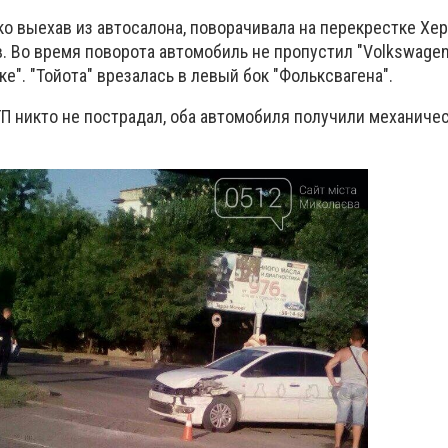
ько выехав из автосалона, поворачивала на перекрестке Хе
. Во время поворота автомобиль не пропустил "Volkswagen 
ке". "Тойота" врезалась в левый бок "Фольксвагена".
П никто не пострадал, оба автомобиля получили механиче