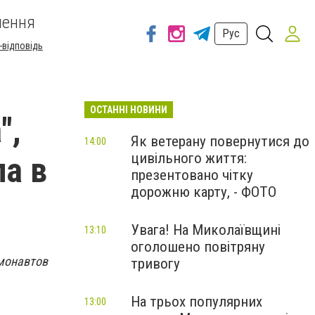
шення
Рус
-відповідь
ОСТАННІ НОВИНИ
",
Як ветерану повернутися до
14:00
цивільного життя:
ла в
презентовано чітку
дорожню карту, - ФОТО
Увага! На Миколаївщині
13:10
оголошено повітряну
смонавтов
тривогу
На трьох популярних
13:00