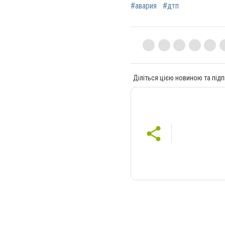
#авария
#дтп
Діліться цією новиною та підп