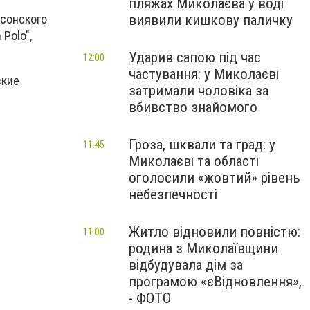
пляжах Миколаєва у воді
виявили кишкову паличку
рсонского
Polo",
Ударив сапою під час
12:00
частування: у Миколаєві
ские
затримали чоловіка за
вбивство знайомого
Гроза, шквали та град: у
11:45
Миколаєві та області
оголосили «жовтий» рівень
небезпечності
Житло відновили повністю:
11:00
родина з Миколаївщини
відбудувала дім за
програмою «єВідновлення»,
- ФОТО