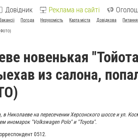
Довідник
Реклама на сайті
Оголо
Вакансії
Погода
Нерухомість
Карта міста
Довідкова
Питання
 (ФОТО)
еве новенькая "Тойота
ыехав из салона, попа
ТО)
а, в Николаеве на пересечении Херсонского шоссе и ул. Ко
м иномарок "Volkswagen Polo" и "Toyota".
орреспондент 0512.