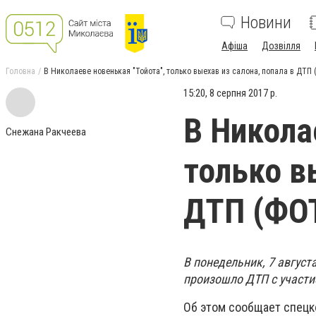
Новини
Афіша
Дозвілля
Головна
В Николаеве новенькая "Тойота", только выехав из салона, попала в ДТП
15:20, 8 серпня 2017 р.
В Никола
Снежана Ракчеева
только в
ДТП (ФО
В понедельник, 7 август
произошло ДТП с участие
Об этом сообщает спецк