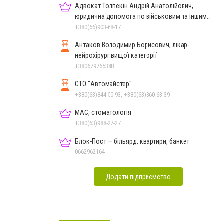
Адвокат Толпекін Андрій Анатолійович,
юридична допомога по військовим та іншим
справам
+380(66)903-68-17
Антаков Володимир Борисович, лікар-
нейрохірург вищої категорії
+380679765388
СТО "Автомайстер"
+380(63)844-50-93, +380(63)860-63-39
МАС, стоматологія
+380(63)988-27-27
Блок-Пост — більярд, квартири, банкет
0662962164
Додати підприємство