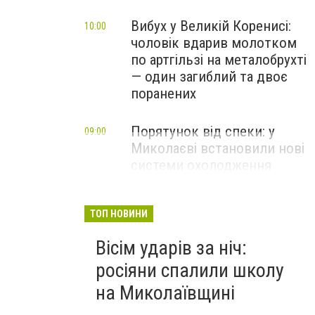
Вибух у Великій Коренисі:
10:00
чоловік вдарив молотком
по артгільзі на металобрухті
— один загиблий та двоє
поранених
Порятунок від спеки: у
09:00
Миколаєві встановили нові
системи охолодження
повітря
ТОП НОВИНИ
Вісім ударів за ніч:
росіяни спалили школу
на Миколаївщині