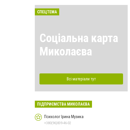
СПЕЦТЕМА
Соціальна карта
Миколаєва
Всі матеріали тут
ПІДПРИЄМСТВА МИКОЛАЄВА
Психолог Ірина Музика
+380(96)839-46-02