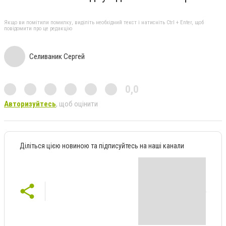
Якщо ви помітили помилку, виділіть необхідний текст і натисніть Ctrl + Enter, щоб
повідомити про це редакцію
Селиваник Сергей
0,0
Авторизуйтесь
, щоб оцінити
Діліться цією новиною та підписуйтесь на наші канали