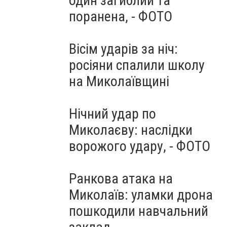
один загиблий та
поранена, - ФОТО
Вісім ударів за ніч:
росіяни спалили школу
на Миколаївщині
Нічний удар по
Миколаєву: наслідки
ворожого удару, - ФОТО
Ранкова атака на
Миколаїв: уламки дрона
пошкодили навчальний