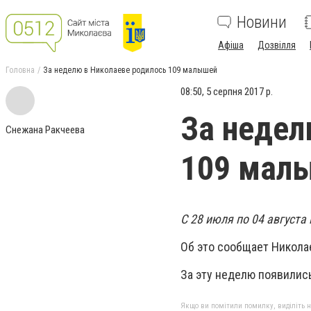
Новини
Афіша
Дозвілля
Головна
За неделю в Николаеве родилось 109 малышей
08:50, 5 серпня 2017 р.
За недел
Снежана Ракчеева
109 мал
С 28 июля по 04 август
Об это сообщает Никола
За эту неделю появились
Якщо ви помітили помилку, виділіть нео