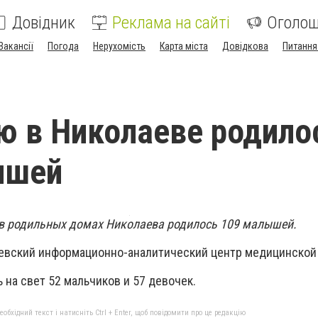
Довідник
Реклама на сайті
Оголо
Вакансії
Погода
Нерухомість
Карта міста
Довідкова
Питання
ю в Николаеве родило
ышей
а в родильных домах Николаева родилось 109 малышей.
евский информационно-аналитический центр медицинской 
 на свет 52 мальчиков и 57 девочек.
бхідний текст і натисніть Ctrl + Enter, щоб повідомити про це редакцію