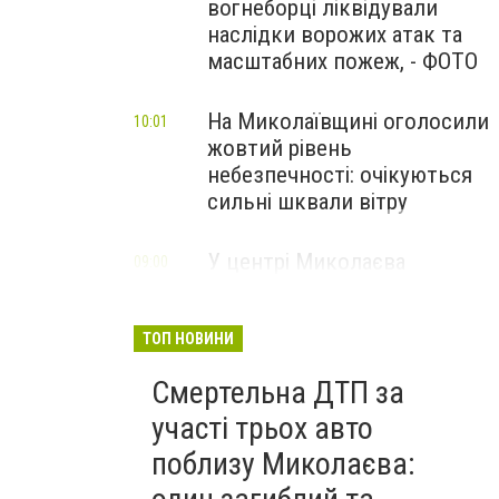
вогнеборці ліквідували
наслідки ворожих атак та
масштабних пожеж, - ФОТО
На Миколаївщині оголосили
10:01
жовтий рівень
небезпечності: очікуються
сильні шквали вітру
У центрі Миколаєва
09:00
зіткнулися Citroen та
Hyundai: одного з водіїв
госпіталізували, - ФОТО
ТОП НОВИНИ
Смертельна ДТП за
участі трьох авто
поблизу Миколаєва: