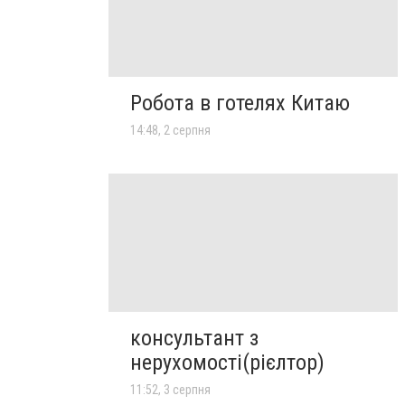
Робота в готелях Китаю
14:48, 2 серпня
консультант з
нерухомості(рієлтор)
11:52, 3 серпня