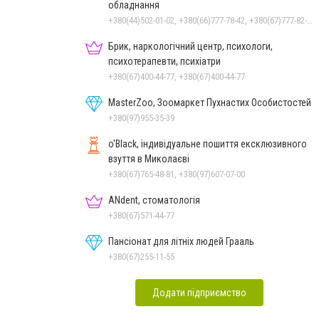
обладнання
+380(44)502-01-02, +380(66)777-78-42, +380(67)777-82-19, +380(67)890-80-80, +380(73)890-80-80, +380(44)502-01-03
Брик, наркологічний центр, психологи,
психотерапевти, психіатри
+380(67)400-44-77, +380(67)400-44-77
MasterZoo, Зоомаркет Пухнастих Особистостей
+380(97)955-35-39
o'Black, індивідуальне пошиття ексклюзивного
взуття в Миколаєві
+380(67)765-48-81, +380(97)607-07-00
ANdent, стоматологія
+380(67)571-44-77
Пансіонат для літніх людей Грааль
+380(67)255-11-55
Додати підприємство