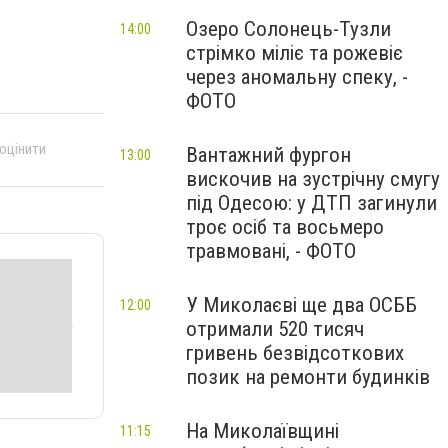
Озеро Солонець-Тузли
14:00
стрімко міліє та рожевіє
через аномальну спеку, -
ФОТО
 оцінити
Вантажний фургон
13:00
вискочив на зустрічну смугу
під Одесою: у ДТП загинули
троє осіб та восьмеро
травмовані, - ФОТО
У Миколаєві ще два ОСББ
12:00
отримали 520 тисяч
гривень безвідсоткових
позик на ремонти будинків
На Миколаївщині
11:15