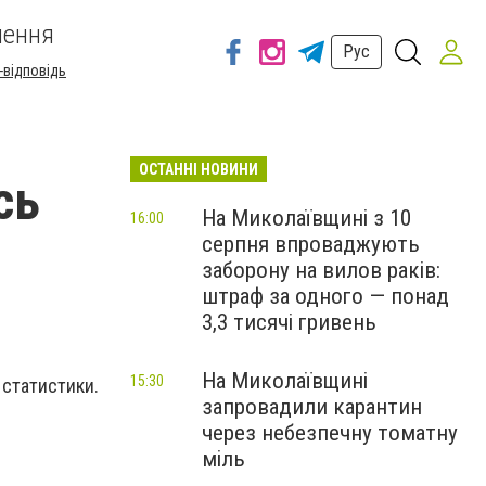
шення
Рус
-відповідь
ОСТАННІ НОВИНИ
сь
На Миколаївщині з 10
16:00
серпня впроваджують
заборону на вилов раків:
штраф за одного — понад
3,3 тисячі гривень
На Миколаївщині
15:30
статистики.
запровадили карантин
через небезпечну томатну
міль