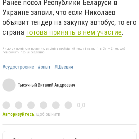
Ранее посол Республики Беларуси в
Украине заявил, что если Николаев
объявит тендер на закупку автобус, то его
страна
готова принять в нем участие
.
Якщо ви помітили помилку, виділіть необхідний текст і натисніть Ctrl + Enter, щоб
повідомити про це редакцію
#судостроение
#опыт
#Швеция
Тысячный Виталий Андреевич
0,0
Авторизуйтесь
, щоб оцінити