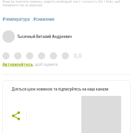
Якщо ви помітили помилку, виділіть необхідний текст і натисніть Ctrl + Enter, щоб
повідомити про це редакцію
#температура
#снижение
Тысячный Виталий Андреевич
0,0
Авторизуйтесь
, щоб оцінити
Діліться цією новиною та підписуйтесь на наші канали