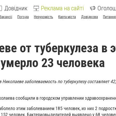
Довідник
Реклама на сайті
Оголо
Вакансії
Погода
Нерухомість
Карта міста
Довідкова
Питання
еве от туберкулеза в 
 умерло 23 человека
 в Николаеве заболеваемость по туберкулезу составляет 42
иколаева сообщили в городском управлении здравоохранени
болело этим заболеванием 185 человек, из них 2 подростк
 152 человек. Бактериовыделителей выявлено у 68 человек