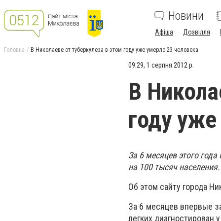
Новини
Афіша
Дозвілля
Головна
В Николаеве от туберкулеза в этом году уже умерло 23 человека
09:29, 1 серпня 2012 р.
В Никола
году уже
За 6 месяцев этого года
на 100 тысяч населения.
Об этом сайту города Н
За 6 месяцев впервые за
легких диагностирован у