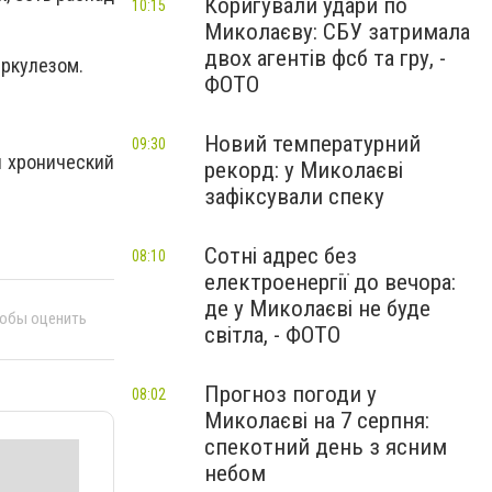
Коригували удари по
10:15
Миколаєву: СБУ затримала
двох агентів фсб та гру, -
еркулезом.
ФОТО
Новий температурний
09:30
и хронический
рекорд: у Миколаєві
зафіксували спеку
Сотні адрес без
08:10
електроенергії до вечора:
де у Миколаєві не буде
тобы оценить
світла, - ФОТО
Прогноз погоди у
08:02
Миколаєві на 7 серпня:
спекотний день з ясним
небом