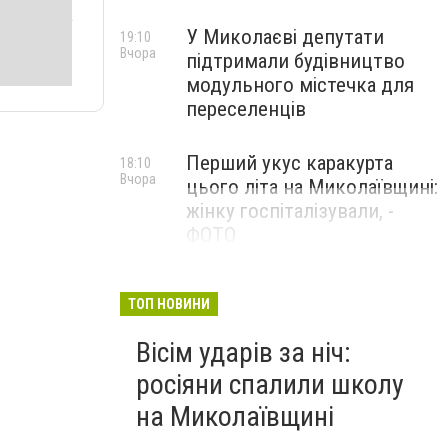
У Миколаєві депутати
19:10
Вчора
підтримали будівництво
модульного містечка для
переселенців
Перший укус каракурта
18:10
Вчора
цього літа на Миколаївщині:
жінку госпіталізували, -
ФОТО
ТОП НОВИНИ
Вісім ударів за ніч:
росіяни спалили школу
на Миколаївщині