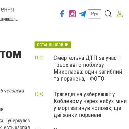
шення
Рус
-відповідь
ОСТАННІ НОВИНИ
этом
Смертельна ДТП за участі
11:00
трьох авто поблизу
Миколаєва: один загиблий
та поранена, - ФОТО
,5 человека
Трагедія на узбережжі: у
10:40
Коблевому через вибух міни
у морі загинув чоловік, ще
я.
дві жінки поранені
а. Туберкулез
, есть распад