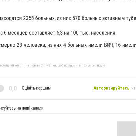
находятся 2358 больных, из них 570 больных активным туб
а 6 месяцев составляет 5,3 на 100 тыс. населения.
умерло 23 человека, из них 4 больных имели ВИЧ, 16 имел
бхідний текст і натисніть Ctrl + Enter, щоб повідомити про це редакцію
0,0
Оцініть першим
Авторизируйтесь
, ч
исуйтесь на наші канали