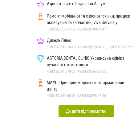
Адвокатське об'єднання Актум
Ремонт мобільної та офісної техніки, продаж
аксесуарів та запчастин, Viva Service у
Миколаєві
+380(95)759-77-72, +380(93)108-74-47
Дизель Плюс
+380(67)512-10-29, +380(95)679-54-71, +380(93)982-27-24, +380(67)785-45-70, +380(51)248-33-48
ASTORIA DENTAL CLINIC Українська клініка
сучасної стоматології
+380(66)845-78-77, +380(93)564-73-05
МАУП, Причорноморський інформаційний
центр
+380(50)637-60-09, +380(93)676-15-66
Додати підприємство