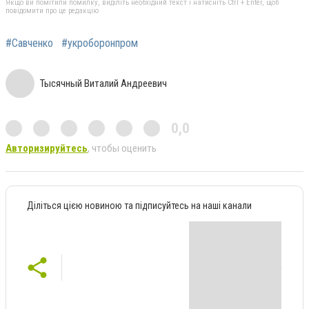
Якщо ви помітили помилку, виділіть необхідний текст і натисніть Ctrl + Enter, щоб
повідомити про це редакцію
#Савченко
#укроборонпром
Тысячный Виталий Андреевич
0,0
Авторизируйтесь
, чтобы оценить
Діліться цією новиною та підписуйтесь на наші канали