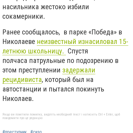
насильника жестоко избили
сокамерники.
Ранее сообщалось, в парке «Победа» в
Николаеве
неизвестный изнасиловал 15-
летнюю школьницу.
Спустя
полчаса патрульные по подозрению в
этом преступлении
задержали
рецидивиста
, который был на
автостанции и пытался покинуть
Николаев.
Якщо ви помітили помилку, виділіть необхідний текст і натисніть Ctrl + Enter, щоб
повідомити про це редакцію
#преступник
#сизо