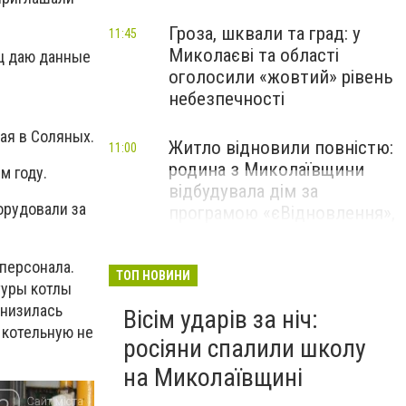
Гроза, шквали та град: у
11:45
Миколаєві та області
яц даю данные
оголосили «жовтий» рівень
небезпечності
ая в Соляных.
Житло відновили повністю:
11:00
родина з Миколаївщини
м году.
відбудувала дім за
орудовали за
програмою «єВідновлення»,
- ФОТО
 персонала.
ТОП НОВИНИ
туры котлы
онизилась
Вісім ударів за ніч:
 котельную не
росіяни спалили школу
на Миколаївщині