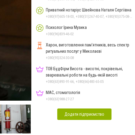
Приватний нотаріус Швейнова Наталя Сергіївна
+380(97)605-18-03, +380(51)267-40-07, +380(93)375-08-48
Психолог Ірина Музика
+380(96)839-46-02
Харон, виготовлення пам'ятників, весь спектр
ритуальних послуг у Миколаєві
+380(95)324-30-08
ТОВ БудФірм Висота - висотні, покрівельні,
зварювальні роботи на будь-якій висоті
+380(63)893-91-66, +380(66)483-65-05
МАС, стоматологія
+380(63)988-27-27
Додати підприємство