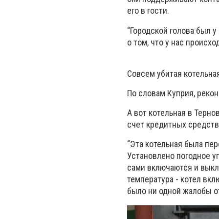
его в гости.
“Городской голова был у
о том, что у нас происхо
Совсем убитая котельная
По словам Куприя, реко
А вот котельная в Терно
счет кредитных средств
“Эта котельная была пер
Установлено погодное у
сами включаются и выкл
температура - котел вкл
было ни одной жалобы от