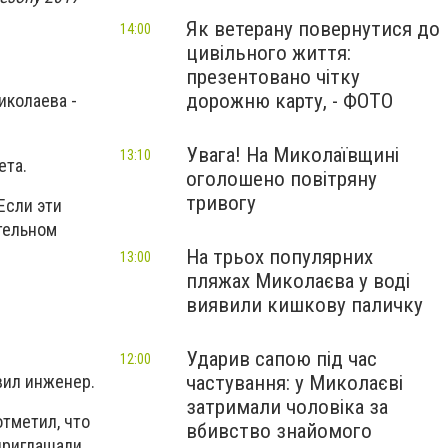
Як ветерану повернутися до
14:00
цивільного життя:
презентовано чітку
дорожню карту, - ФОТО
иколаева -
Увага! На Миколаївщині
13:10
ета.
оголошено повітряну
тривогу
Если эти
тельном
На трьох популярних
13:00
пляжах Миколаєва у воді
виявили кишкову паличку
Ударив сапою під час
12:00
частування: у Миколаєві
вил инженер.
затримали чоловіка за
отметил, что
вбивство знайомого
приглашали