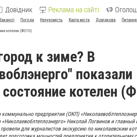
Довідник
Реклама на сайті
Оголо
Вакансії
Погода
Нерухомість
Карта міста
Довідкова
Питання
яние котелен (ФОТО)
город к зиме? В
воблэнерго" показали
 состояние котелен (
 коммунально предприятия (ОКП) «Николаевоблтеплоэнер
 «Николаевоблтеплоэнерго» Николай Логвинов и главный 
, провели для журналистов экскурсию по николаевским ко
идет подготовка мощностей предприятия к отопительному с