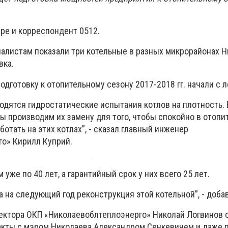
ре и корреспондент 0512.
налистам показали три котельные в разных микрорайонах Н
вка.
одготовку к отопительному сезону 2017-2018 гг. начали с л
одятся гидростатические испытания котлов на плотность. 
ы производим их замену для того, чтобы спокойно в отопи
отать на этих котлах”, - сказал главный инженер
о» Кирилл Куприй.
 уже по 40 лет, а гарантийный срок у них всего 25 лет.
а на следующий год реконструкция этой котельной”, - доба
ректора ОКП «Николаевоблтеплоэнерго» Николай Логвинов 
акты с мэром Николаева Александром Сенкевичем и даже 