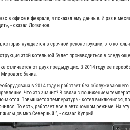
 нас в офисе в феврале, я показал ему данные. И раз в мес
дит», - сказал Логвинов.
, которая нуждается в срочной реконструкции, это котельн
нструкция этой котельной будет производиться в следующе
вке отличается от двух предыдущих. В 2014 году ее переоб
 Мирового банка.
еоборудована в 2014 году и работает без обслуживающего
правление. Что это значит? В связи с понижением темпера
ючаются. Повышается температура - котел выключился, п
ючился. То есть, работает все в автономном режиме. На эту
 жильцов мкр.Северный ”, - сказал Куприй.