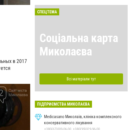
СПЕЦТЕМА
Соціальна карта
Миколаєва
льных в 2017
уется
Всі матеріали тут
ПІДПРИЄМСТВА МИКОЛАЄВА
Medicasano Миколаїв, клініка комплексного
консервативного лікування
+380(67)009-06-00, +380(99)029-96-00