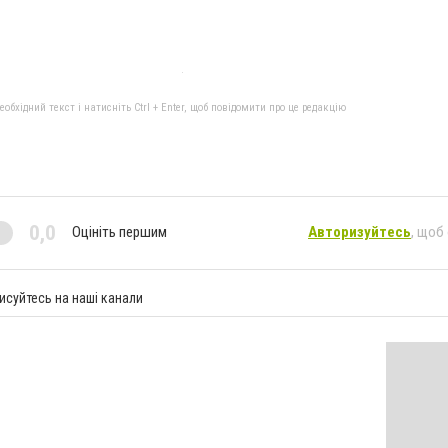
бхідний текст і натисніть Ctrl + Enter, щоб повідомити про це редакцію
0,0
Оцініть першим
Авторизуйтесь
, щоб
исуйтесь на наші канали