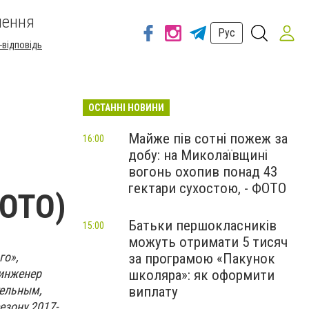
шення
Рус
-відповідь
ОСТАННІ НОВИНИ
Майже пів сотні пожеж за
16:00
добу: на Миколаївщині
вогонь охопив понад 43
гектари сухостою, - ФОТО
ФОТО)
Батьки першокласників
15:00
можуть отримати 5 тисяч
го»,
за програмою «Пакунок
инженер
школяра»: як оформити
тельным,
виплату
езону 2017-