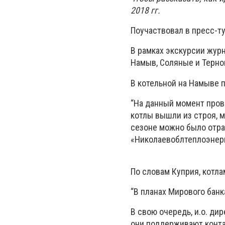
2018 гг.
Поучаствовал в пресс-ту
В рамках экскурсии жур
Намыв, Соляные и Терно
В котельной на Намыве п
“На данный момент пров
котлы вышли из строя, м
сезоне можно было отраб
«Николаевоблтеплоэнерг
По словам Куприя, котлам
“В планах Мирового банк
В свою очередь, и.о. ди
они поддерживают конт