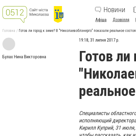
Новини
Афіша
Дозвілля
Головна
Готов ли город к зиме? В "Николаевоблэнерго" показали реальное состо
19:18, 31 липня 2017 р.
Готов ли 
Булах Нина Викторовна
"Николае
реальное
Специалисты областного
исполняющий директора
Кирилл Куприй, 31 июля
чтобы рассказать, как 