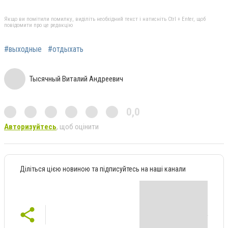
Якщо ви помітили помилку, виділіть необхідний текст і натисніть Ctrl + Enter, щоб
повідомити про це редакцію
#выходные
#отдыхать
Тысячный Виталий Андреевич
0,0
Авторизуйтесь
, щоб оцінити
Діліться цією новиною та підписуйтесь на наші канали