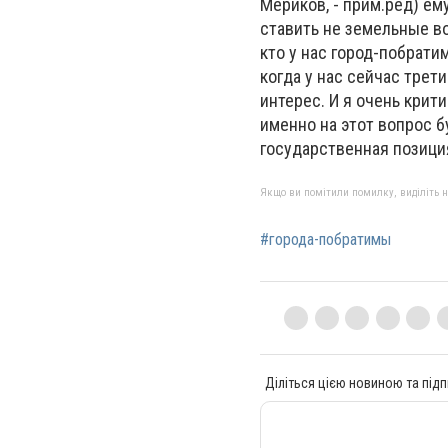
Мериков, - прим.ред) ем
ставить не земельные во
кто у нас город-побратим
когда у нас сейчас трет
интерес. И я очень крити
именно на этот вопрос б
государственная позиция
Якщо ви помітили помилку, виділіть нео
#города-побратимы
Діліться цією новиною та підп