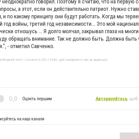
у неоднократно говорил. Поэтому я считаю, что на первую
просы, а этот, если он действительно патриот. Нужно став
, и по какому принципу они будут работать. Когда мы теряе
ий год войны, третий год независимости... Это мой национа
чески отношусь ... Я долго молчал, закрывал глаза на многи
уду обращать внимание. Так не должно быть. Должна быть 
.", - отметил Савченко.
бхідний текст і натисніть Ctrl + Enter, щоб повідомити про це редакцію
0,0
Оцініть першим
Авторизуйтесь
, щоб
исуйтесь на наші канали