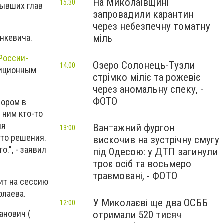
На Миколаївщині
15:30
бывших глав
запровадили карантин
через небезпечну томатну
міль
нкевича.
России-
Озеро Солонець-Тузли
14:00
зиционным
стрімко міліє та рожевіє
через аномальну спеку, -
ФОТО
сором в
 ним кто-то
ля
Вантажний фургон
13:00
это решения.
вискочив на зустрічну смугу
.", - заявил
під Одесою: у ДТП загинули
троє осіб та восьмеро
травмовані, - ФОТО
сит на сессию
олаева.
У Миколаєві ще два ОСББ
12:00
анович (
отримали 520 тисяч