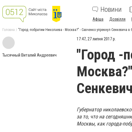
Новини
Афіша
Дозвілля
Головна
"Город -побратим Николаева - Москва?" - Савченко упрекнул Сенкевича в
17:47, 27 липня 2017 р.
"Город -
Тысячный Виталий Андреевич
Москва?"
Сенкевич
Губернатор николаевско
за то, что на сегодняшн
Москвы, как города-поб