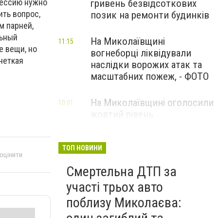
 сессию нужно
гривень безвідсоткових
ить вопрос,
позик на ремонти будинків
м парней,
льный
На Миколаївщині
11:15
е вещи, но
вогнеборці ліквідували
четкая
наслідки ворожих атак та
масштабних пожеж, - ФОТО
На Миколаївщині оголосили
10:01
жовтий рівень
небезпечності: очікуються
сильні шквали вітру
ТОП НОВИНИ
 оцінити
Смертельна ДТП за
участі трьох авто
поблизу Миколаєва: