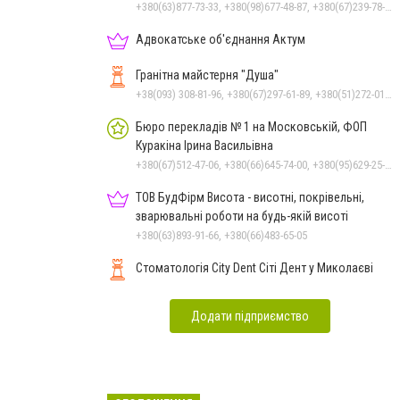
+380(63)877-73-33, +380(98)677-48-87, +380(67)239-78-51
Адвокатське об'єднання Актум
Гранітна майстерня "Душа"
+38(093) 308-81-96, +380(67)297-61-89, +380(51)272-01-73, +380(93)308-81-89
Бюро перекладів № 1 на Московській, ФОП
Куракіна Ірина Васильівна
+380(67)512-47-06, +380(66)645-74-00, +380(95)629-25-06, +380(93)383-31-61, +380(66)645-74-00
ТОВ БудФірм Висота - висотні, покрівельні,
зварювальні роботи на будь-якій висоті
+380(63)893-91-66, +380(66)483-65-05
Стоматологія City Dent Сіті Дент у Миколаєві
Додати підприємство