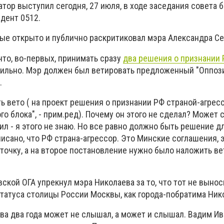
атор выступил сегодня, 27 июля, в ходе заседания совета 
дент 0512.
ые открыто и публично раскритиковал мэра Александра Се
что, во-первых, принимать сразу
два решения о признании 
ильно. Мэр должен был ветировать предложенный "Оппо
.
ь вето ( на проект решения о признании РФ страной-агрес
о блока", - прим.ред). Почему он этого не сделал? Может с
ил - я этого не знаю. Но все равно должно быть решение д
исано, что РФ страна-агрессор. Это Минские соглашения, 
точку, а на второе постановление нужно было наложить вето
вской ОГА упрекнул мэра Николаева за то, что тот не выно
татуса столицы России Москвы, как города-побратима Ник
ова два года может не слышал, а может и слышал. Вадим Ив