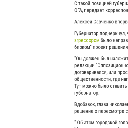
С такой позицией губерн
ОГА, передает корреспон
Алексей Савченко вперв
Губернатор подчеркнул, 
агрессором
было неправ
блоком" проект решения
"Он должен был наложит
редакции "Оппозиционног
договаривался, или прос
общественности, где нап
Тут можно было ставить 
губернатор.
Вдобавок, глава николае
решение о пересмотре с
" Об этом городской гол