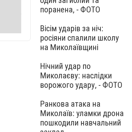
один загиблий та
поранена, - ФОТО
Вісім ударів за ніч:
росіяни спалили школу
на Миколаївщині
Нічний удар по
Миколаєву: наслідки
ворожого удару, - ФОТО
Ранкова атака на
Миколаїв: уламки дрона
пошкодили навчальний