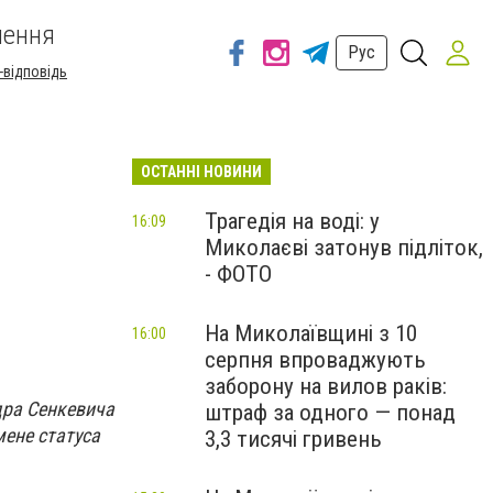
шення
Рус
-відповідь
ОСТАННІ НОВИНИ
Трагедія на воді: у
16:09
Миколаєві затонув підліток,
- ФОТО
На Миколаївщині з 10
16:00
серпня впроваджують
заборону на вилов раків:
дра Сенкевича
штраф за одного — понад
мене статуса
3,3 тисячі гривень