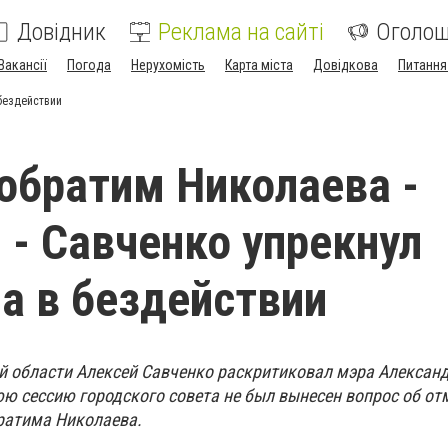
Довідник
Реклама на сайті
Оголо
Вакансії
Погода
Нерухомість
Карта міста
Довідкова
Питання
 бездействии
побратим Николаева -
 - Савченко упрекнул
а в бездействии
й области Алексей Савченко раскритиковал мэра Алексан
юю сессию городского совета не был вынесен вопрос об от
ратима Николаева.