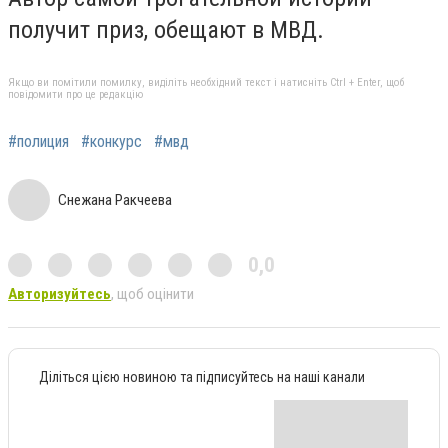
получит приз, обещают в МВД.
Якщо ви помітили помилку, виділіть необхідний текст і натисніть Ctrl + Enter, щоб
повідомити про це редакцію
#полиция
#конкурс
#мвд
Снежана Ракчеева
0,0
Авторизуйтесь
, щоб оцінити
Діліться цією новиною та підписуйтесь на наші канали