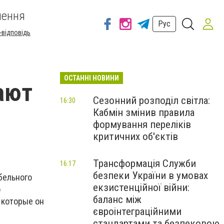
шення
Рус
-відповідь
ОСТАННІ НОВИНИ
ают
Сезонний розподіл світла:
16:30
Кабмін змінив правила
формування переліків
критичних об'єктів
Трансформація Служби
16:17
безпеки України в умовах
бельного
екзистенційної війни:
о
баланс між
 которые он
євроінтеграційними
стандартами та безпековою