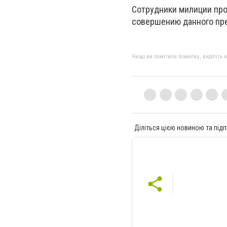
Сотрудники милиции про
совершению данного пр
Якщо ви помітили помилку, виділіть нео
Діліться цією новиною та підп