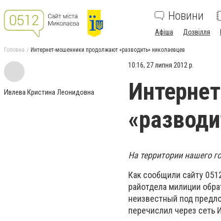
Новини
Афіша
Дозвілля
Головна
Интернет-мошенники продолжают «разводить» николаевцев
10:16, 27 липня 2012 р.
Интерне
Ивлева Кристина Леонидовна
«разводи
На территории нашего г
Как сообщили сайту 051
райотдела милиции обра
неизвестный под предло
перечислил через сеть 