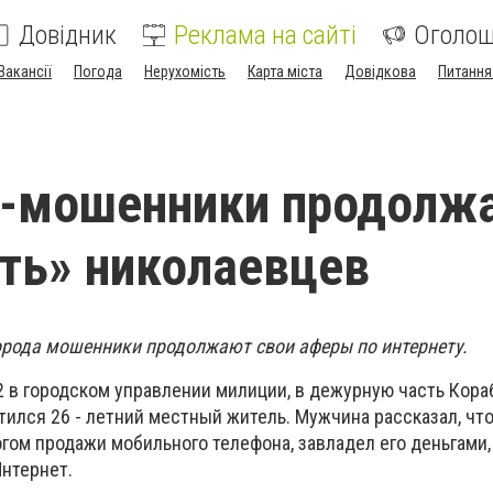
Довідник
Реклама на сайті
Оголо
Вакансії
Погода
Нерухомість
Карта міста
Довідкова
Питання
т-мошенники продолж
ть» николаевцев
орода мошенники продолжают свои аферы по интернету.
2 в городском управлении милиции,
в дежурную часть Кора
тился 26 - летний местный житель.
Мужчина рассказал, чт
гом продажи мобильного телефона, завладел его деньгами,
Интернет.