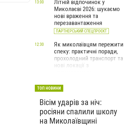
Літній відпочинок у
13:00
Миколаєві 2026: шукаємо
нові враження та
перезавантаження
ПАРТНЕРСЬКИЙ СПЕЦПРОЄКТ
Як миколаївцям пережити
12:30
спеку: практичні поради,
прохолодний транспорт та
нові локації з
«туманчиками»
Смертельна пожежа в
11:40
ТОП НОВИНИ
Миколаєві та 40 займань за
Вісім ударів за ніч:
добу: оперативне зведення
ДСНС, - ФОТО
росіяни спалили школу
на Миколаївщині