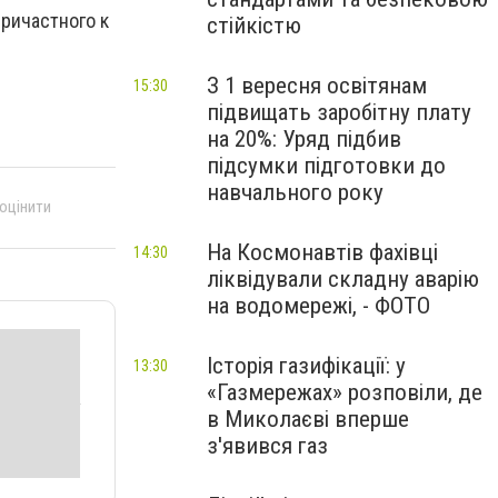
ричастного к
стійкістю
З 1 вересня освітянам
15:30
підвищать заробітну плату
на 20%: Уряд підбив
підсумки підготовки до
навчального року
 оцінити
На Космонавтів фахівці
14:30
ліквідували складну аварію
на водомережі, - ФОТО
Історія газифікації: у
13:30
«Газмережах» розповіли, де
в Миколаєві вперше
з'явився газ