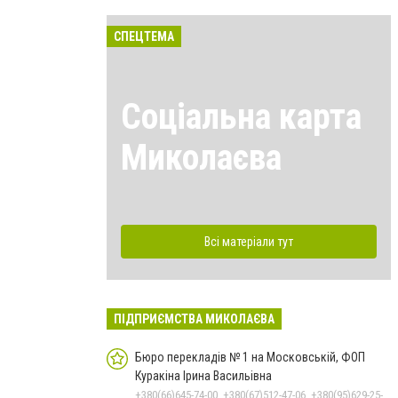
СПЕЦТЕМА
Соціальна карта
Миколаєва
Всі матеріали тут
ПІДПРИЄМСТВА МИКОЛАЄВА
Бюро перекладів № 1 на Московській, ФОП
Куракіна Ірина Васильівна
+380(66)645-74-00, +380(67)512-47-06, +380(95)629-25-06, +380(93)383-31-61, +380(66)645-74-00