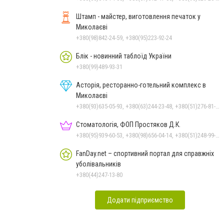
Штамп - майстер, виготовлення печаток у
Миколаєві
+380(98)842-24-59, +380(95)223-92-24
Блік - новинний таблоїд України
+380(99)489-93-31
Асторія, ресторанно-готельний комплекс в
Миколаєві
+380(93)635-05-93, +380(63)244-23-48, +380(51)276-81-65, +380(93)361-03-37, +380(95)172-60-42, +380(51)277-66-77, +380(68)916-39-76
Стоматологія, ФОП Простяков Д.К.
+380(95)939-60-53, +380(98)656-04-14, +380(51)248-99-08, +380(50)159-88-74
FanDay.net – спортивний портал для справжніх
уболівальників
+380(44)247-13-80
Додати підприємство