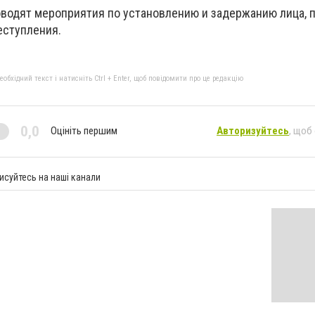
водят мероприятия по установлению и задержанию лица, п
еступления.
бхідний текст і натисніть Ctrl + Enter, щоб повідомити про це редакцію
0,0
Оцініть першим
Авторизуйтесь
, щоб
исуйтесь на наші канали