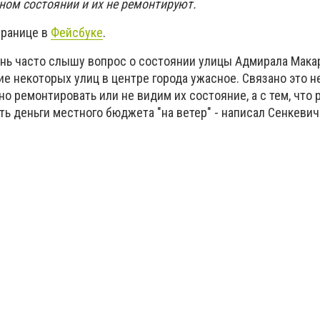
сном состоянии и их не ремонтируют.
транице в
Фейсбуке
.
ень часто слышу вопрос о состоянии улицы Адмирала Мака
е некоторых улиц в центре города ужасное. Связано это не
но ремонтировать или не видим их состояние, а с тем, что
ь деньги местного бюджета "на ветер" - написал Сенкевич