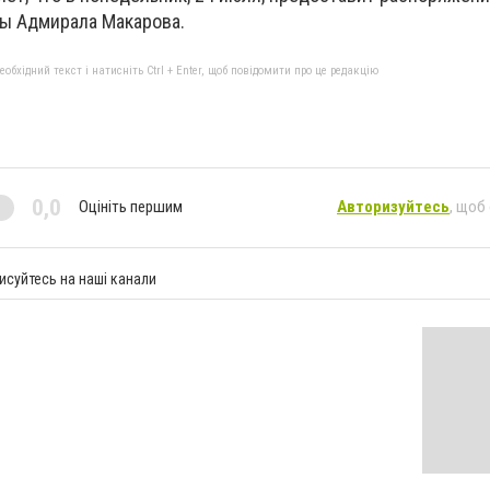
ы Адмирала Макарова.
бхідний текст і натисніть Ctrl + Enter, щоб повідомити про це редакцію
0,0
Оцініть першим
Авторизуйтесь
, щоб
исуйтесь на наші канали