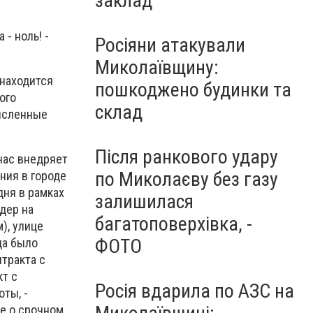
заклад
- ноль! -
Росіяни атакували
Миколаївщину:
 находится
пошкоджено будинки та
ого
склад
численные
Після ранкового удару
йчас внедряет
по Миколаєву без газу
ния в городе
ня в рамках
залишилася
дер на
багатоповерхівка, -
), улице
ФОТО
да было
тракта с
т с
Росія вдарила по АЗС на
ты, -
ие о срочном