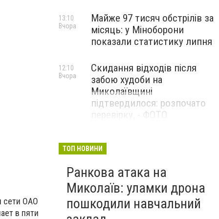
Майже 97 тисяч обстрілів за
13:10
Вчора
місяць: у Міноборони
показали статистику липня
Скидання відходів після
12:10
Вчора
забою худоби на
Миколаївщині
підтвердилося: розпочато
перевірку, - ФОТО
ТОП НОВИНИ
Ранкова атака на
Миколаїв: уламки дрона
пошкодили навчальний
я сети ОАО
ает в пяти