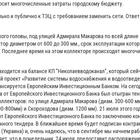
иносит многочисленные затраты городскому бюджету.
ьно и публично к ТЭЦ с требованием заменить сети. Ответа 
кого головы, под улицей Адмирала Макарова по всей длине
ор диаметром от 600 до 300 мм., срок эксплуатации котор
д. Последнее время на этом коллекторе происходят много
находится на балансе КП "Николаевводоканал", который се
 проект «Развитие системы водоснабжения и водоотведе
ансируется Европейским Инвестиционным Банком. На сегод
а от Европейского Инвестиционного Банка был отыгран тен
оллекторов: по улице Адмирала Макарова (диам. 300-600 мм
0-800мм) и Скороходова (диам. 1200 мм). 21 июля этого го
от Европейского Инвестиционного Банка по заключению кон
ного тендера. В ближайшее время будет подписан контрак
Украина) и, очень надеюсь, что в сентябре мы начнем рабо
ет, что в понедельник, 24 июля, предоставит распоряжен