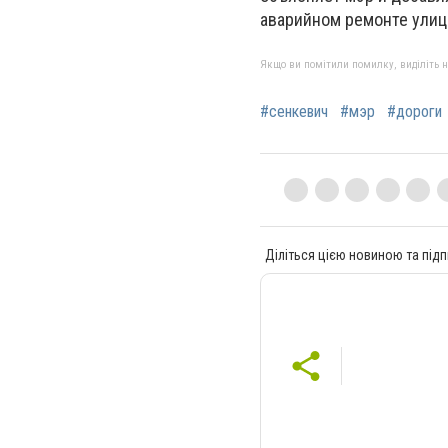
аварийном ремонте улиц
Якщо ви помітили помилку, виділіть нео
#сенкевич
#мэр
#дороги
Діліться цією новиною та підп