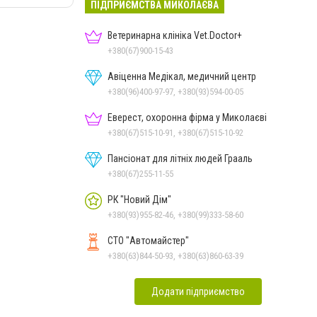
ПІДПРИЄМСТВА МИКОЛАЄВА
Ветеринарна клініка Vet.Doctor+
+380(67)900-15-43
Авіценна Медікал, медичний центр
+380(96)400-97-97, +380(93)594-00-05
Еверест, охоронна фірма у Миколаєві
+380(67)515-10-91, +380(67)515-10-92
Пансіонат для літніх людей Грааль
+380(67)255-11-55
РК "Новий Дім"
+380(93)955-82-46, +380(99)333-58-60
СТО "Автомайстер"
+380(63)844-50-93, +380(63)860-63-39
Додати підприємство