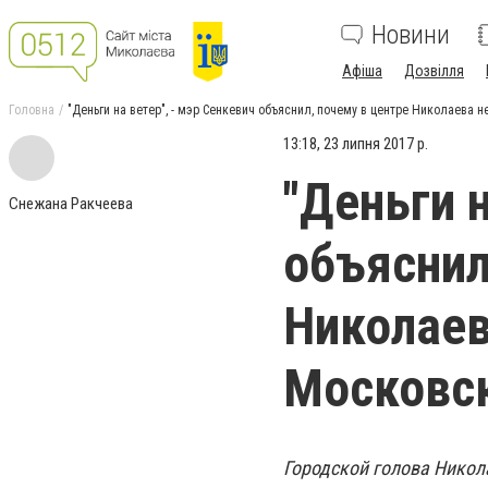
Новини
Афіша
Дозвілля
Головна
"Деньги на ветер", - мэр Сенкевич объяснил, почему в центре Николаева
13:18, 23 липня 2017 р.
"Деньги н
Снежана Ракчеева
объяснил
Николаев
Московс
Городской голова Никол