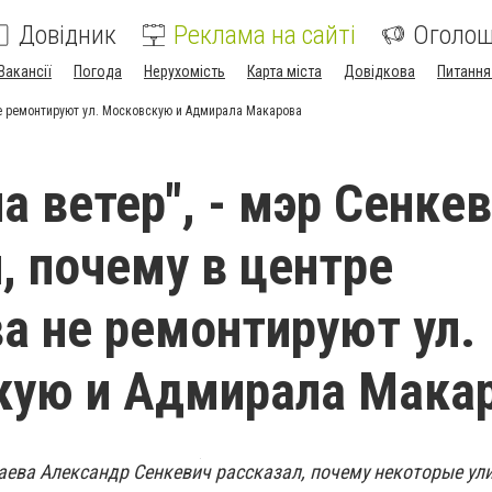
Довідник
Реклама на сайті
Оголо
Вакансії
Погода
Нерухомість
Карта міста
Довідкова
Питання
 не ремонтируют ул. Московскую и Адмирала Макарова
а ветер", - мэр Сенке
, почему в центре
а не ремонтируют ул.
кую и Адмирала Мака
аева Александр Сенкевич рассказал, почему некоторые ул