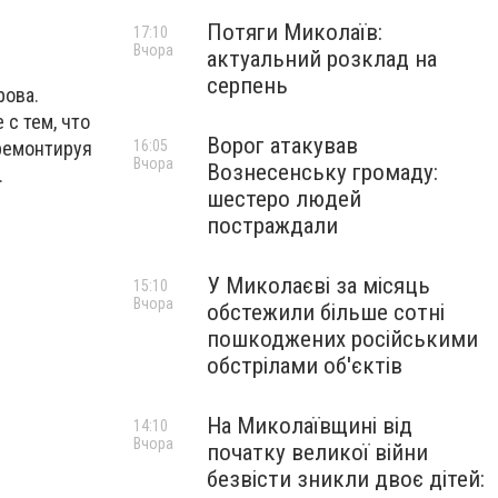
Потяги Миколаїв:
17:10
Вчора
актуальний розклад на
серпень
рова.
 с тем, что
Ворог атакував
16:05
 ремонтируя
Вчора
Вознесенську громаду:
.
шестеро людей
постраждали
У Миколаєві за місяць
15:10
Вчора
обстежили більше сотні
пошкоджених російськими
обстрілами об'єктів
На Миколаївщині від
14:10
Вчора
початку великої війни
безвісти зникли двоє дітей: