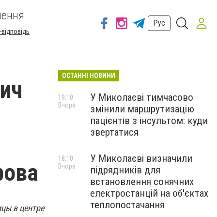
шення
Рус
-відповідь
ОСТАННІ НОВИНИ
вич
У Миколаєві тимчасово
19:10
Вчора
змінили маршрутизацію
пацієнтів з інсультом: куди
звертатися
У Миколаєві визначили
18:10
рова
Вчора
підрядників для
встановлення сонячних
електростанцій на об'єктах
теплопостачання
ицы в центре