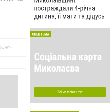
Миколаївщині:
постраждали 4-річна
дитина, її мати та дідусь
СПЕЦТЕМА
 оцінити
Соціальна карта
Миколаєва
Всі матеріали тут