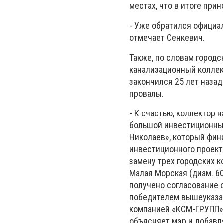
местах, что в итоге пр
- Уже обратился официал
отмечает Сенкевич.
Также, по словам городс
канализационный коллект
закончился 25 лет наза
провалы.
- К счастью, коллектор 
большой инвестиционный
Николаев», который фин
инвестиционного проект
замену трех городских к
Малая Морская (диам. 60
получено согласование 
победителем вышеуказан
компанией «КСМ-ГРУПП» (
объясняет мэр и добавля