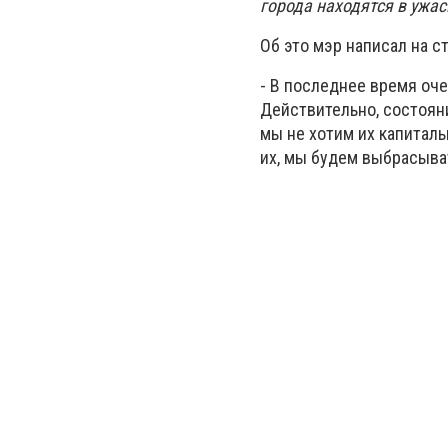
города находятся в ужа
Об это мэр написал на с
- В последнее время оч
Действительно, состояни
мы не хотим их капиталь
их, мы будем выбрасыват