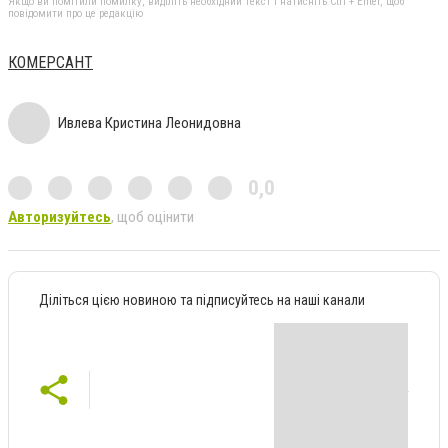
Якщо ви помітили помилку, виділіть необхідний текст і натисніть Ctrl + Enter, щоб
повідомити про це редакцію
КОМЕРСАНТ
Ивлева Кристина Леонидовна
0,0
Авторизуйтесь
, щоб оцінити
Діліться цією новиною та підписуйтесь на наші канали