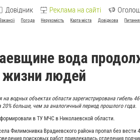
Довідник
Реклама на сайті
Оголо
Вакансії
Погода
Нерухомість
Карта міста
Довідкова
Питання
аевщине вода продол
 жизни людей
 на водных объектах области зарегистрирована гибель 46 
на 20% больше, чем за аналогичный период прошлого года.
нформировали в ТУ МЧС в Николаевской области.
 села Филимонивка Врадиевского района пропал без вести 
оведения поисковых работ привлекались отделения подч