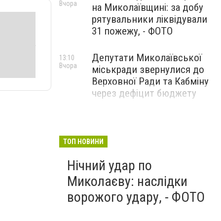
Вчора
на Миколаївщині: за добу
рятувальники ліквідували
31 пожежу, - ФОТО
Депутати Миколаївської
13:10
Вчора
міськради звернулися до
Верховної Ради та Кабміну
через дефіцит бюджету
ТОП НОВИНИ
Нічний удар по
Миколаєву: наслідки
ворожого удару, - ФОТО