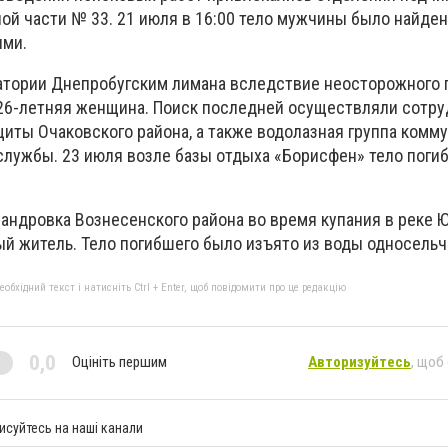
ой части № 33. 21 июля в 16:00 тело мужчины было найден
ями.
ватории Днепробугским лимана вследствие неосторожного 
 26-летняя женщина. Поиск последней осуществляли сотр
иты Очаковского района, а также водолазная группа комм
службы. 23 июля возле базы отдыха «Борисфен» тело пог
сандровка Вознесенского района во время купания в реке 
ый житель. Тело погибшего было изъято из воды односельч
бхідний текст і натисніть Ctrl + Enter, щоб повідомити про це редакцію
0,0
Оцініть першим
Авторизуйтесь
, щоб
исуйтесь на наші канали