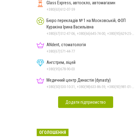
Glass Express, автоскло, автомагазин
+380(63)612-07-59
Бюро перекладів № 1 на Московській, ФОП
Куракіна Ірина Васильівна
+380(67)512-47-06, +380(66)645-74-00, +380(95)629-25-06, +380(93)383-31-61, +380(66)645-74-00
ANdent, стоматологія
+380(67)571-44-77
Ангстрем, ліцей
+380(95)678-90-03
Медичний центр Династія (dynasty)
+380(50)530-10-31, +380(98)633-86-59, +380(93)981-01-61
Додати підприємство
ОГОЛОШЕННЯ