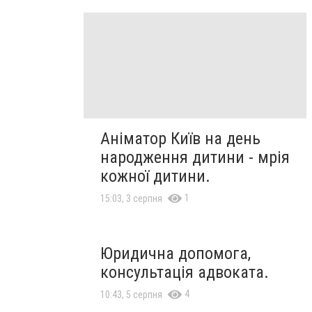
Аніматор Київ на день
народження дитини - мрія
кожної дитини.
1
15:03, 3 серпня
Юридична допомога,
консультація адвоката.
4
10:43, 5 серпня