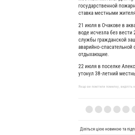
государственной пожарн
ставка местными жител
21 июля в Очакове в ак
воде исчезла без вести
службы гражданской защ
аварийно-спасательной 
отдыхающие.
22 июля в поселке Алек
утонул 38-летний местн
Якщо ви помітили помилку, виділіть нео
Діліться цією новиною та підп