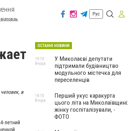
шення
Рус
-відповідь
ОСТАННІ НОВИНИ
жает
У Миколаєві депутати
19:10
Вчора
підтримали будівництво
модульного містечка для
переселенців
человек, в
Перший укус каракурта
18:10
Вчора
цього літа на Миколаївщині:
жінку госпіталізували, -
ФОТО
44-летний
иненной