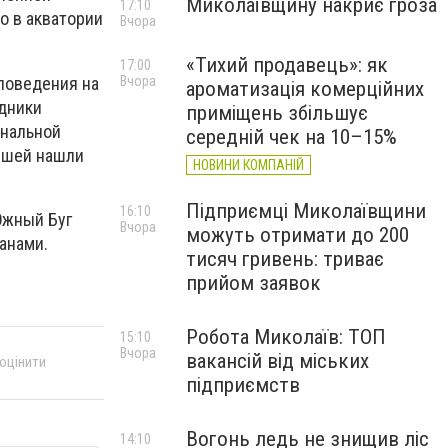
Миколаївщину накриє гроза
17:10
о в акватории
Вчора
«Тихий продавець»: як
17:00
поведения на
Вчора
ароматизація комерційних
удники
приміщень збільшує
унальной
середній чек на 10–15%
ибшей нашли
НОВИНИ КОМПАНІЙ
Підприємці Миколаївщини
16:10
Южный Буг
Вчора
можуть отримати до 200
анами.
тисяч гривень: триває
прийом заявок
Робота Миколаїв: ТОП
15:10
Вчора
вакансій від міських
 оцінити
підприємств
Вогонь ледь не знищив ліс
14:10