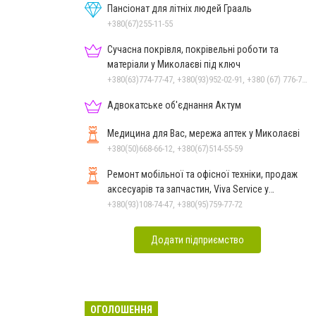
Пансіонат для літніх людей Грааль
+380(67)255-11-55
Сучасна покрівля, покрівельні роботи та
матеріали у Миколаєві під ключ
+380(63)774-77-47, +380(93)952-02-91, +380 (67) 776-74-07
Адвокатське об'єднання Актум
Медицина для Вас, мережа аптек у Миколаєві
+380(50)668-66-12, +380(67)514-55-59
Ремонт мобільної та офісної техніки, продаж
аксесуарів та запчастин, Viva Service у
Миколаєві
+380(93)108-74-47, +380(95)759-77-72
Додати підприємство
ОГОЛОШЕННЯ