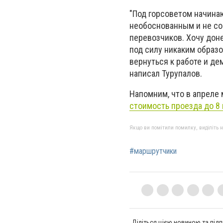
"Под горсоветом начинаю
необоснованным и не со
перевозчиков. Хочу доне
под силу никаким образ
вернуться к работе и де
написал Турупалов.
Напомним, что в апреле
стоимость проезда до 8 
Якщо ви помітили помилку, виділіть нео
#маршрутчики
Діліться цією новиною та підп