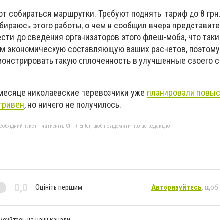
т собираться маршрутки. Требуют поднять тариф до 8 грн.
бираюсь этого работы, о чем и сообщил вчера представит
сти до сведения организаторов этого флеш-моба, что таки
ом экономическую составляющую ваших расчетов, поэтому
монстрировать такую сплоченность в улучшенные своего се
 месяце николаевские перевозчики уже
планировали повыс
гривен
, но ничего не получилось.
бхідний текст і натисніть Ctrl + Enter, щоб повідомити про це редакцію
0,0
Оцініть першим
Авторизуйтесь
, щоб
исуйтесь на наші канали