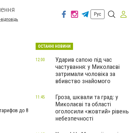
шення
Рус
-відповідь
ОСТАННІ НОВИНИ
Ударив сапою під час
12:00
частування: у Миколаєві
затримали чоловіка за
вбивство знайомого
Гроза, шквали та град: у
11:45
Миколаєві та області
тарифов до 8
оголосили «жовтий» рівень
небезпечності