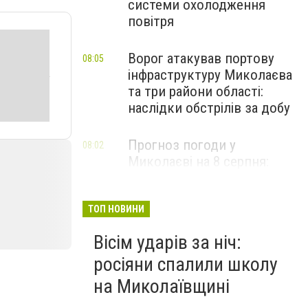
системи охолодження
повітря
Ворог атакував портову
08:05
інфраструктуру Миколаєва
та три райони області:
наслідки обстрілів за добу
Прогноз погоди у
08:02
Миколаєві на 8 серпня:
зміни та дощі
ТОП НОВИНИ
Вісім ударів за ніч:
росіяни спалили школу
на Миколаївщині