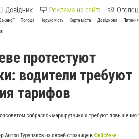
Довідник
Реклама на сайті
Оголо
Вакансії
Погода
Нерухомість
Карта міста
Довідкова
Питання
ов
еве протестуют
и: водители требуют
ия тарифов
д горсоветом собрались маршрутчики и требуют повышения 
эр Антон Турупалов на своей странице в
Фейсбуке.