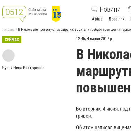
Новини
Афіша
Дозвілля
Головна
В Николаеве протестуют маршрутки: водители требуют повышения тариф
12:46, 4 липня 2017 р.
СЕЙЧАС
В Никола
маршрутк
Булах Нина Викторовна
повышен
Во вторник, 4 июня, по
гривен.
Об этом написал вице-м