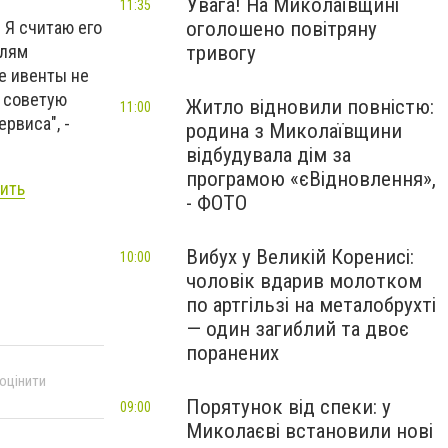
Увага! На Миколаївщині
11:35
оголошено повітряну
 Я считаю его
тривогу
елям
е ивенты не
 советую
Житло відновили повністю:
11:00
рвиса", -
родина з Миколаївщини
відбудувала дім за
програмою «єВідновлення»,
ить
- ФОТО
Вибух у Великій Коренисі:
10:00
чоловік вдарив молотком
по артгільзі на металобрухті
— один загиблий та двоє
поранених
 оцінити
Порятунок від спеки: у
09:00
Миколаєві встановили нові