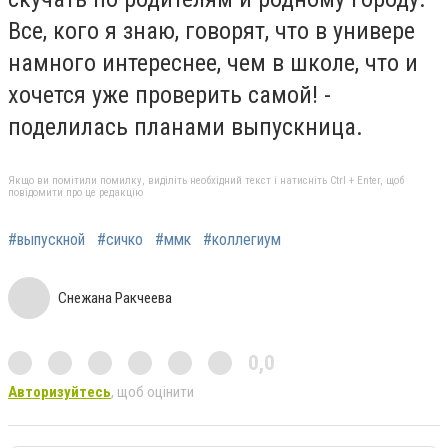
Все, кого я знаю, говорят, что в универе
намного интереснее, чем в школе, что и
хочется уже проверить самой! -
поделилась планами выпускница.
Якщо ви помітили помилку, виділіть необхідний текст і натисніть Ctrl + Enter, щоб
повідомити про це редакцію
#выпускной
#сичко
#ммк
#коллегиум
Снежана Ракчеева
0,0
Авторизуйтесь
, щоб оцінити