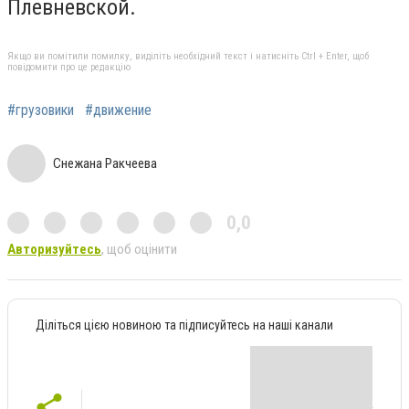
Плевневской.
Якщо ви помітили помилку, виділіть необхідний текст і натисніть Ctrl + Enter, щоб
повідомити про це редакцію
#грузовики
#движение
Снежана Ракчеева
0,0
Авторизуйтесь
, щоб оцінити
Діліться цією новиною та підписуйтесь на наші канали