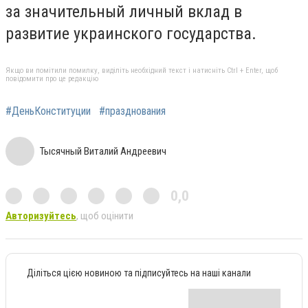
за значительный личный вклад в
развитие украинского государства.
Якщо ви помітили помилку, виділіть необхідний текст і натисніть Ctrl + Enter, щоб
повідомити про це редакцію
#ДеньКонституции
#празднования
Тысячный Виталий Андреевич
0,0
Авторизуйтесь
, щоб оцінити
Діліться цією новиною та підписуйтесь на наші канали