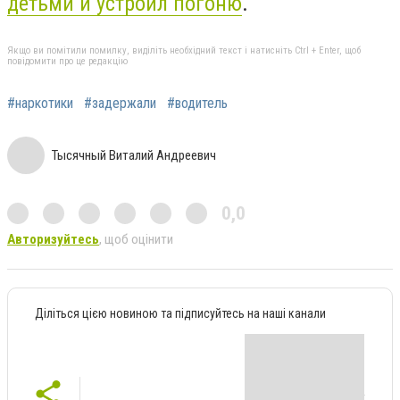
детьми и устроил погоню
.
Якщо ви помітили помилку, виділіть необхідний текст і натисніть Ctrl + Enter, щоб
повідомити про це редакцію
#наркотики
#задержали
#водитель
Тысячный Виталий Андреевич
0,0
Авторизуйтесь
, щоб оцінити
Діліться цією новиною та підписуйтесь на наші канали