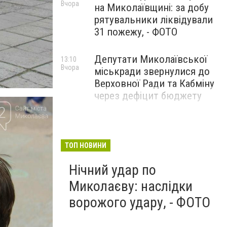
Вчора
на Миколаївщині: за добу
рятувальники ліквідували
31 пожежу, - ФОТО
Депутати Миколаївської
13:10
Вчора
міськради звернулися до
Верховної Ради та Кабміну
через дефіцит бюджету
ТОП НОВИНИ
Нічний удар по
Миколаєву: наслідки
ворожого удару, - ФОТО