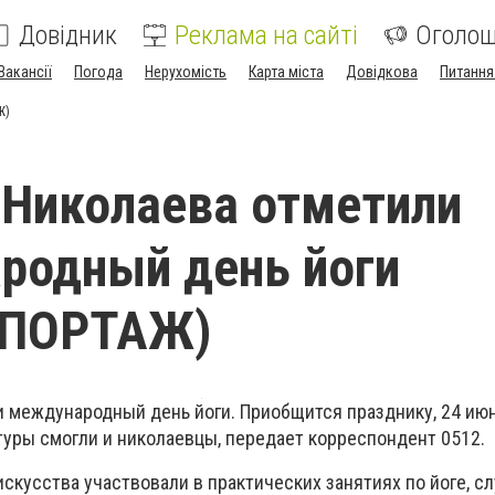
Довідник
Реклама на сайті
Оголо
Вакансії
Погода
Нерухомість
Карта міста
Довідкова
Питання
Ж)
 Николаева отметили
родный день йоги
ЕПОРТАЖ)
и международный день йоги. Приобщится празднику, 24 июн
туры смогли и николаевцы, передает корреспондент 0512.
 искусства участвовали в практических занятиях по йоге, с