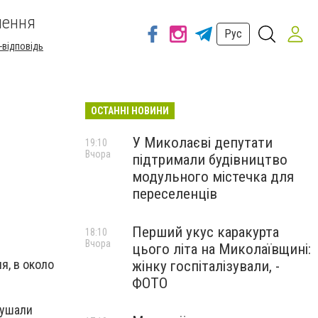
шення
Рус
-відповідь
ОСТАННІ НОВИНИ
У Миколаєві депутати
19:10
Вчора
підтримали будівництво
модульного містечка для
переселенців
Перший укус каракурта
18:10
Вчора
цього літа на Миколаївщині:
я, в около
жінку госпіталізували, -
ФОТО
лушали