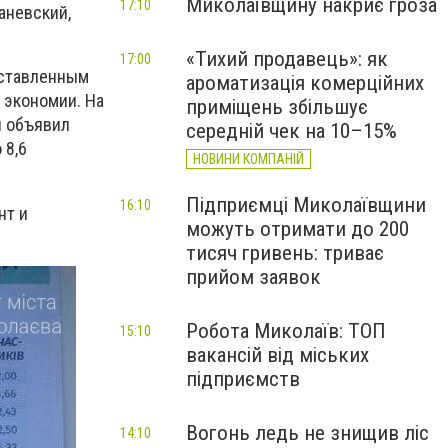
Миколаївщину накриє гроза
17:10
аневский,
«Тихий продавець»: як
17:00
оставленным
ароматизація комерційних
 экономии. На
приміщень збільшує
й объявил
середній чек на 10–15%
 8,6
НОВИНИ КОМПАНІЙ
Підприємці Миколаївщини
16:10
нт и
можуть отримати до 200
тисяч гривень: триває
прийом заявок
Робота Миколаїв: ТОП
15:10
вакансій від міських
підприємств
Вогонь ледь не знищив ліс
14:10