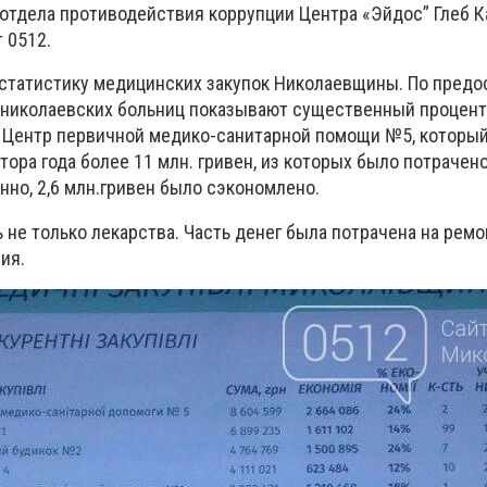
 отдела противодействия коррупции Центра «Эйдос” Глеб К
 0512.
статистику медицинских закупок Николаевщины. По пред
 николаевских больниц показывают существенный процент
 Центр первичной медико-санитарной помощи №5, которы
тора года более 11 млн. гривен, из которых было потрачено
нно, 2,6 млн.гривен было сэкономлено.
ь не только лекарства. Часть денег была потрачена на ремо
ия.