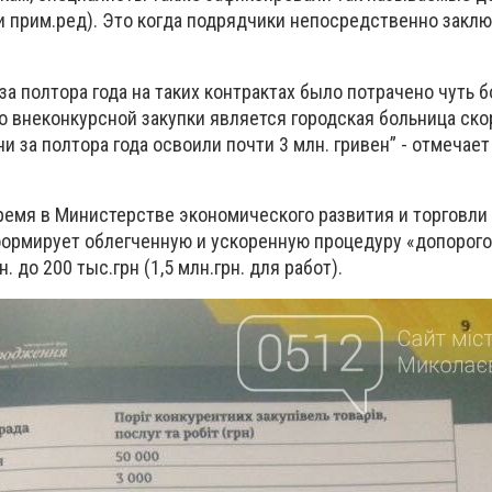
и прим.ред). Это когда подрядчики непосредственно закл
за полтора года на таких контрактах было потрачено чуть б
о внеконкурсной закупки является городская больница ско
 за полтора года освоили почти 3 млн. гривен” - отмечает
ремя в Министерстве экономического развития и торговли
формирует облегченную и ускоренную процедуру «допорого
. до 200 тыс.грн (1,5 млн.грн. для работ).