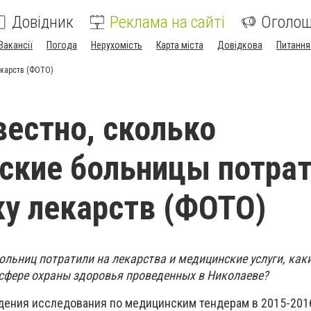
Довідник
Реклама на сайті
Оголо
Вакансії
Погода
Нерухомість
Карта міста
Довідкова
Питання
екарств (ФОТО)
вестно, сколько
ские больницы потра
ку лекарств (ФОТО)
ольниц потратили на лекарства и медицинские услуги, как
 сфере охраны здоровья проведенных в Николаеве?
дения исследования по медицинским тендерам в 2015-2016