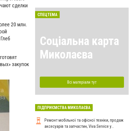
ючают сделки
СПЕЦТЕМА
олее 20 млн.
рой
Соціальна карта
 Глеб
Миколаєва
 готовят
вых» закупок
Всі матеріали тут
ПІДПРИЄМСТВА МИКОЛАЄВА
Ремонт мобільної та офісної техніки, продаж
аксесуарів та запчастин, Viva Service у