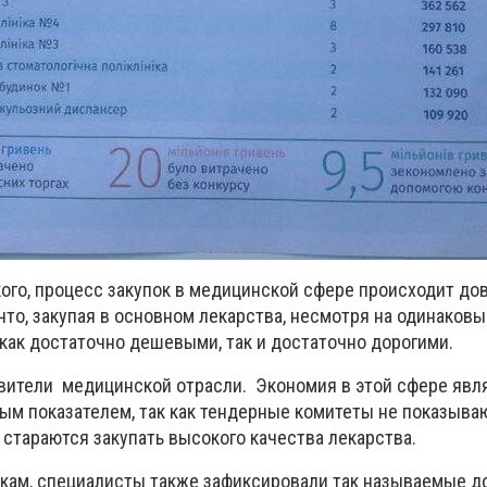
кого, процесс закупок в медицинской сфере происходит до
то, закупая в основном лекарства, несмотря на одинаковы
 как достаточно дешевыми, так и достаточно дорогими.
вители медицинской отрасли. Экономия в этой сфере явл
ым показателем, так как тендерные комитеты не показыва
стараются закупать высокого качества лекарства.
пкам, специалисты также зафиксировали так называемые 