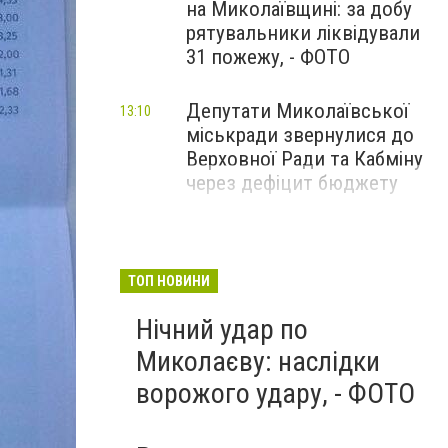
на Миколаївщині: за добу
рятувальники ліквідували
31 пожежу, - ФОТО
Депутати Миколаївської
13:10
міськради звернулися до
Верховної Ради та Кабміну
через дефіцит бюджету
ТОП НОВИНИ
Нічний удар по
Миколаєву: наслідки
ворожого удару, - ФОТО