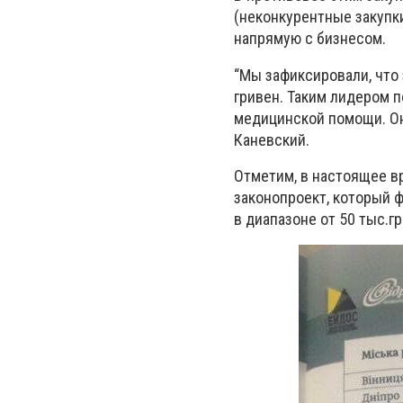
(неконкурентные закупк
напрямую с бизнесом.
“Мы зафиксировали, что 
гривен. Таким лидером п
медицинской помощи. Они
Каневский.
Отметим, в настоящее в
законопроект, который 
в диапазоне от 50 тыс.грн