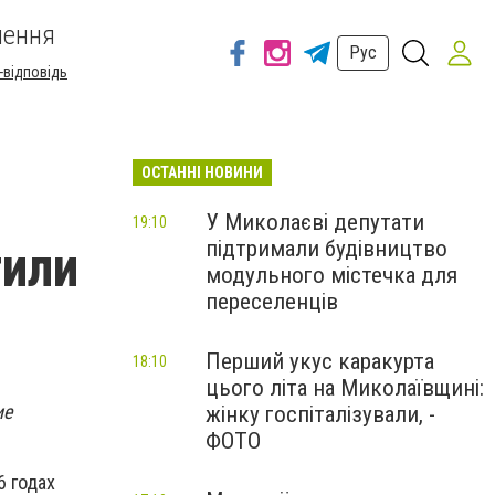
шення
Рус
-відповідь
ОСТАННІ НОВИНИ
У Миколаєві депутати
19:10
підтримали будівництво
тили
модульного містечка для
переселенців
Перший укус каракурта
18:10
цього літа на Миколаївщині:
ие
жінку госпіталізували, -
ФОТО
 годах