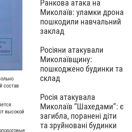
Ранкова атака на
Миколаїв: уламки дрона
пошкодили навчальний
заклад
Росіяни атакували
Миколаївщину:
пошкоджено будинки та
склад
вольно
й состав
Росія атакувала
яется
Миколаїв “Шахедами”: є
ют высокой
загибла, поранені діти
та зруйновані будинки
допороговые