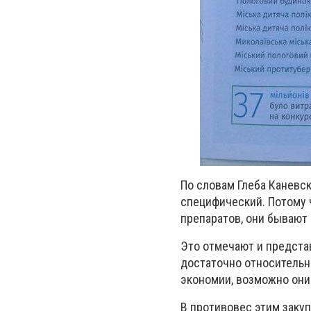
По словам Глеба Каневс
специфический. Потому ч
препаратов, они бывают
Это отмечают и предста
достаточно относительн
экономии, возможно они 
В противовес этим заку