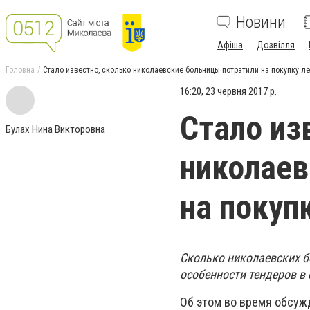
Новини
Афіша
Дозвілля
Головна
Стало известно, сколько николаевские больницы потратили на покупку л
16:20, 23 червня 2017 р.
Стало из
Булах Нина Викторовна
николаев
на покуп
Сколько николаевских б
особенности тендеров в
Об этом во время обсуж