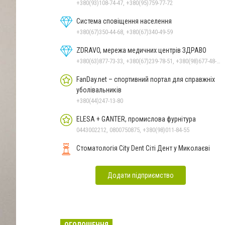
Миколаєві
+380(93)108-74-47, +380(95)759-77-72
Система сповіщення населення
+380(67)350-44-68, +380(67)340-49-59
ZDRAVO, мережа медичних центрів ЗДРАВО
+380(63)877-73-33, +380(67)239-78-51, +380(98)677-48-87
FanDay.net – спортивний портал для справжніх
уболівальників
+380(44)247-13-80
ELESA + GANTER, промислова фурнітура
0443002212, 0800750875, +380(98)011-84-55
Стоматологія City Dent Сіті Дент у Миколаєві
Додати підприємство
ОГОЛОШЕННЯ