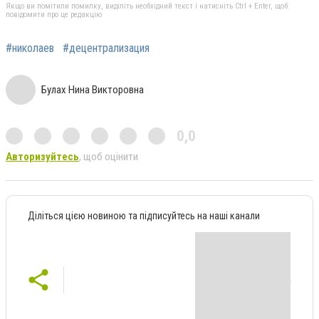
Якщо ви помітили помилку, виділіть необхідний текст і натисніть Ctrl + Enter, щоб
повідомити про це редакцію
#николаев
#децентрализация
Булах Нина Викторовна
0,0
Авторизуйтесь
, щоб оцінити
Діліться цією новиною та підписуйтесь на наші канали