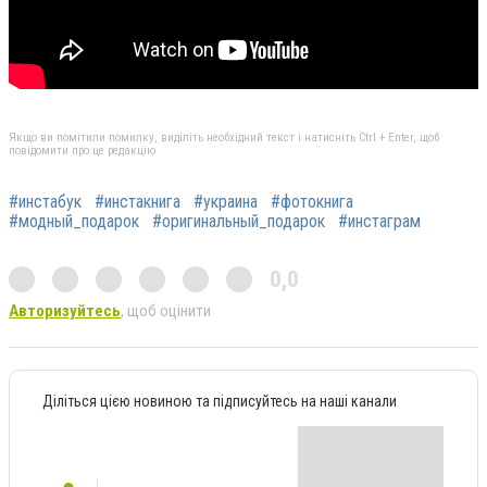
Якщо ви помітили помилку, виділіть необхідний текст і натисніть Ctrl + Enter, щоб
повідомити про це редакцію
#инстабук
#инстакнига
#украина
#фотокнига
#модный_подарок
#оригинальный_подарок
#инстаграм
0,0
Авторизуйтесь
, щоб оцінити
Діліться цією новиною та підписуйтесь на наші канали