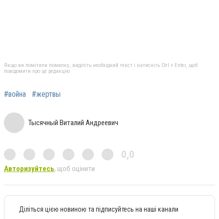
Якщо ви помітили помилку, виділіть необхідний текст і натисніть Ctrl + Enter, щоб
повідомити про це редакцію
#война
#жертвы
Тысячный Виталий Андреевич
0,0
Авторизуйтесь
, щоб оцінити
Діліться цією новиною та підписуйтесь на наші канали