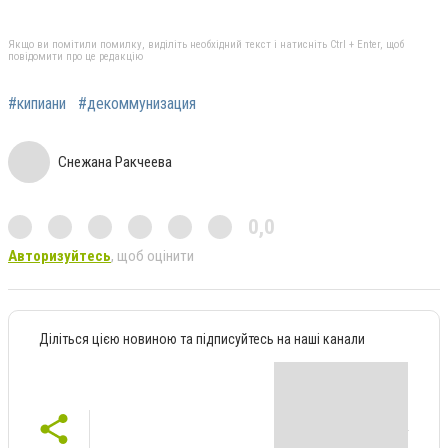
Якщо ви помітили помилку, виділіть необхідний текст і натисніть Ctrl + Enter, щоб
повідомити про це редакцію
#кипиани
#декоммунизация
Снежана Ракчеева
0,0
Авторизуйтесь
, щоб оцінити
Діліться цією новиною та підписуйтесь на наші канали